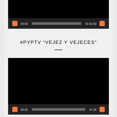
00:00
01:01:50
#PYPTV “VEJEZ Y VEJECES”
Reproductor
de
vídeo
00:00
57:38