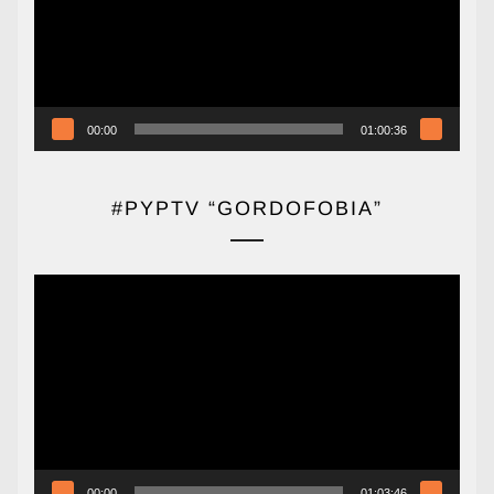
00:00
01:00:36
#PYPTV “GORDOFOBIA”
Reproductor
de
vídeo
00:00
01:03:46