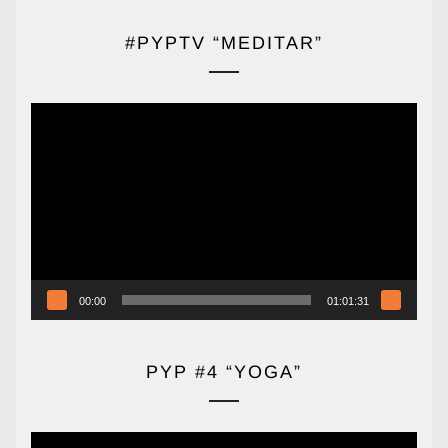
#PYPTV “MEDITAR”
Reproductor
de
vídeo
00:00
01:01:31
PYP #4 “YOGA”
Reproductor