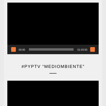
Reproductor
de
vídeo
00:00
01:03:50
#PYPTV “MEDIOMBIENTE”
Reproductor
de
vídeo