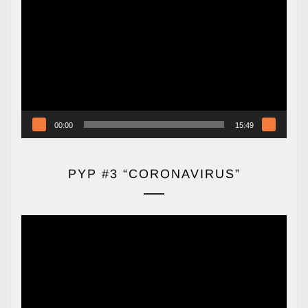
de
vídeo
00:00
15:49
PYP #3 “CORONAVIRUS”
Reproductor
de
vídeo