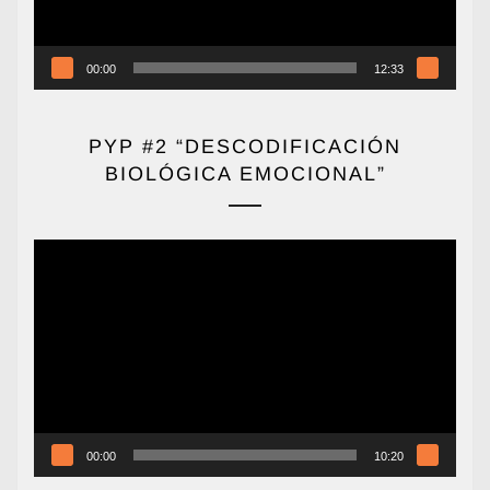
00:00
12:33
PYP #2 “DESCODIFICACIÓN
BIOLÓGICA EMOCIONAL”
Reproductor
de
vídeo
00:00
10:20