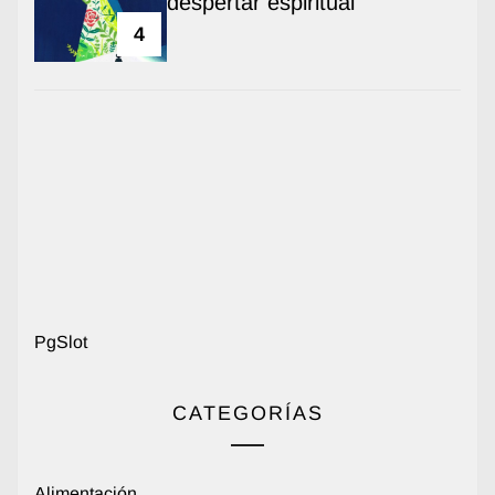
despertar espiritual
4
PgSlot
CATEGORÍAS
Alimentación