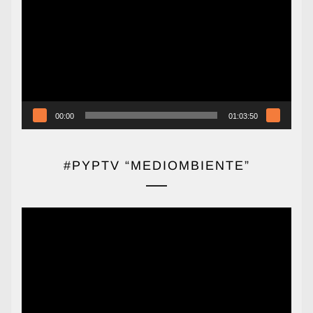
de
vídeo
00:00
01:03:50
#PYPTV “MEDIOMBIENTE”
Reproductor
de
vídeo