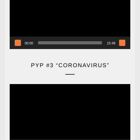
vídeo
00:00
15:49
PYP #3 “CORONAVIRUS”
Reproductor
de
vídeo