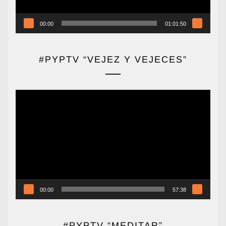
00:00
01:01:50
#PYPTV “VEJEZ Y VEJECES”
Reproductor
de
vídeo
00:00
57:38
#PYPTV “MEDITAR”