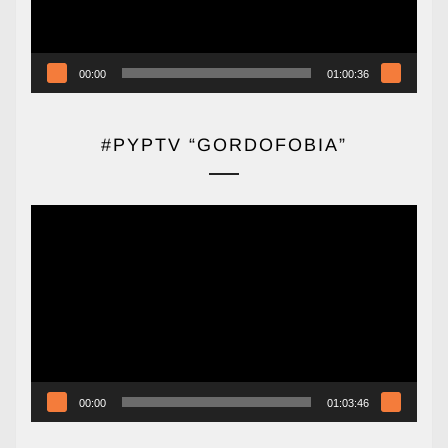
00:00
01:00:36
#PYPTV “GORDOFOBIA”
Reproductor
de
vídeo
00:00
01:03:46