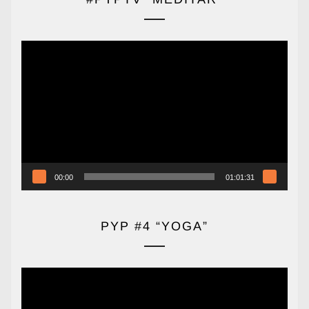
Reproductor
de
vídeo
00:00
01:01:31
PYP #4 “YOGA”
Reproductor
de