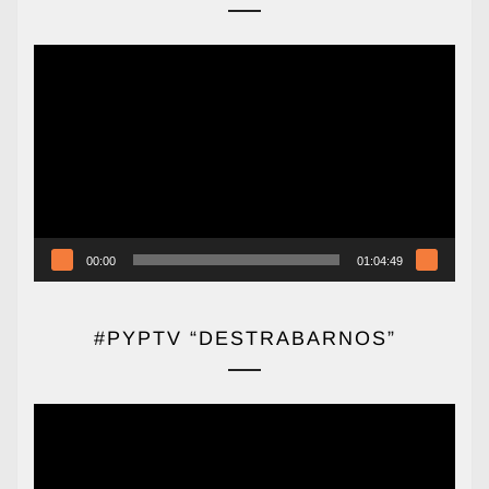
Reproductor
de
vídeo
00:00
01:04:49
#PYPTV “DESTRABARNOS”
Reproductor
de
vídeo