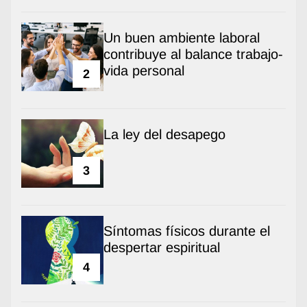
Un buen ambiente laboral
contribuye al balance trabajo-
vida personal
2
La ley del desapego
3
Síntomas físicos durante el
despertar espiritual
4