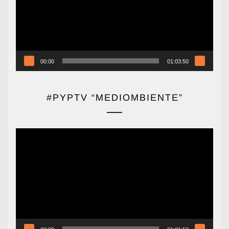
00:00
01:03:50
#PYPTV “MEDIOMBIENTE”
Reproductor
de
vídeo