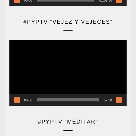
00:00
01:01:50
#PYPTV “VEJEZ Y VEJECES”
Reproductor
de
vídeo
00:00
57:38
#PYPTV “MEDITAR”