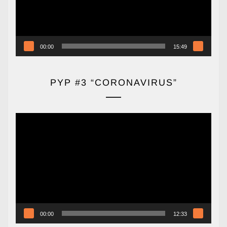
00:00
15:49
PYP #3 “CORONAVIRUS”
Reproductor
de
vídeo
00:00
12:33