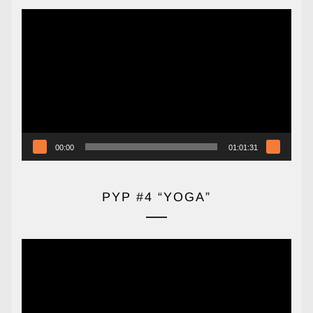
Reproductor
de
vídeo
00:00
01:01:31
PYP #4 “YOGA”
Reproductor
de
vídeo