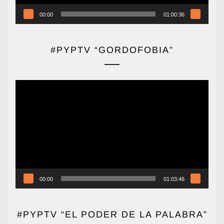
00:00
01:00:36
#PYPTV “GORDOFOBIA”
Reproductor
de
vídeo
00:00
01:03:46
#PYPTV “EL PODER DE LA PALABRA”