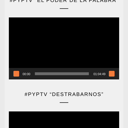
#PYPTV “EL PODER DE LA PALABRA”
Reproductor
de
vídeo
00:00
01:04:49
#PYPTV “DESTRABARNOS”
Reproductor
de