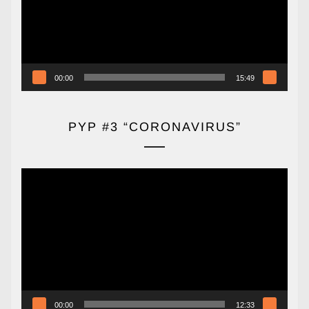
00:00
15:49
PYP #3 “CORONAVIRUS”
Reproductor
de
vídeo
00:00
12:33