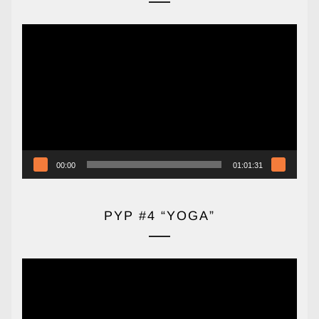
Reproductor
de
vídeo
00:00
01:01:31
PYP #4 “YOGA”
Reproductor
de
vídeo