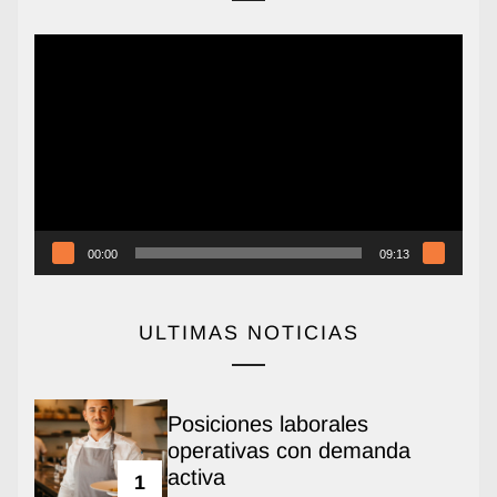
Reproductor
de
vídeo
00:00
09:13
ULTIMAS NOTICIAS
Posiciones laborales
operativas con demanda
activa
1