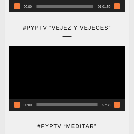
00:00
01:01:50
#PYPTV “VEJEZ Y VEJECES”
Reproductor
de
vídeo
00:00
57:38
#PYPTV “MEDITAR”