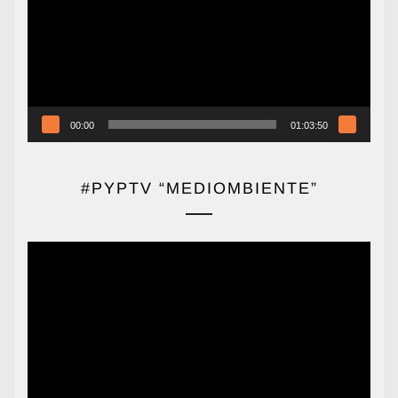
vídeo
00:00
01:03:50
#PYPTV “MEDIOMBIENTE”
Reproductor
de
vídeo