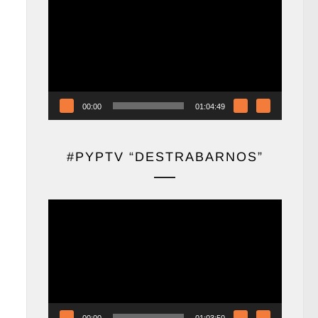
de
vídeo
00:00
01:04:49
#PYPTV “DESTRABARNOS”
Reproductor
de
vídeo
00:00
01:03:50