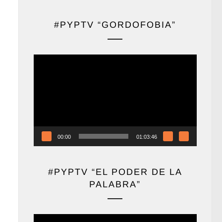
#PYPTV “GORDOFOBIA”
Reproductor
de
vídeo
00:00
01:03:46
#PYPTV “EL PODER DE LA
PALABRA”
Reproductor