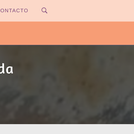
ONTACTO
PYPNEWS – FLOW 541
ida