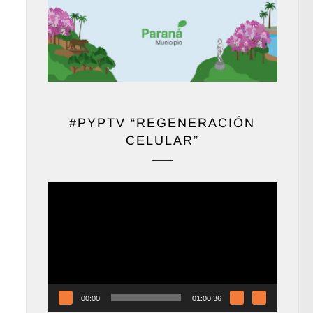
#PYPTV “REGENERACIÓN
CELULAR”
Reproductor
de
vídeo
00:00
01:00:36