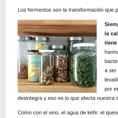
Los fermentos son la transformación que 
Siemp
la ca
tiene
harin
bacte
a ser
levad
por e
desintegra y eso es lo que afecta nuestra 
Como con el vino, el agua de kéfir, el qu