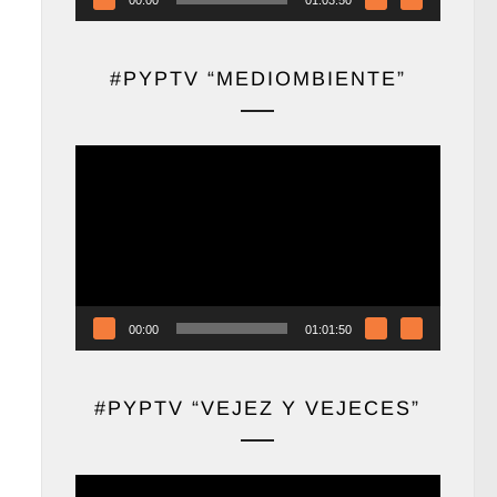
#PYPTV “MEDIOMBIENTE”
Reproductor
de
vídeo
00:00
01:01:50
#PYPTV “VEJEZ Y VEJECES”
Reproductor