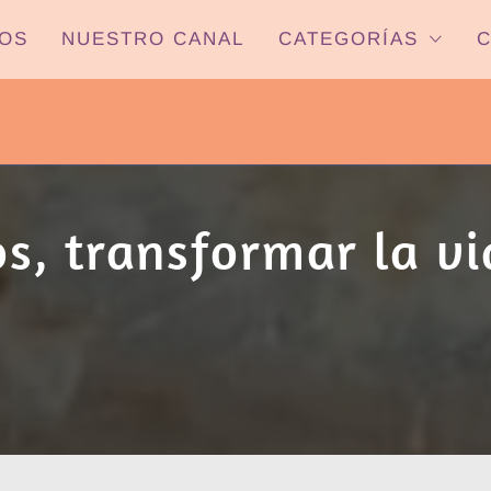
OS
NUESTRO CANAL
CATEGORÍAS
C
PYP NEWS
 22HS CANAL ONCE PARANÁ YOUTUBE/
s, transformar la v