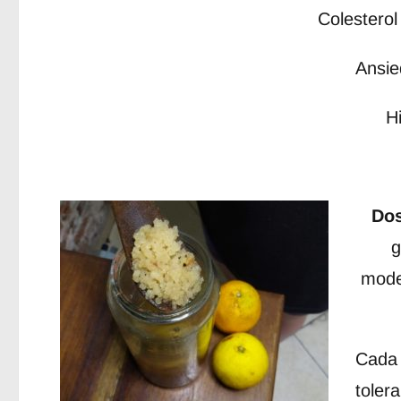
Colesterol 
Ansie
H
Dos
g
mode
Cada 
tolera