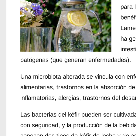
para l
benéf
Lamen
ha ge
intes
patógenas (que generan enfermedades).
Una microbiota alterada se vincula con en
alimentarias, trastornos en la absorción de
inflamatorias, alergias, trastornos del desar
Las bacterias del kéfir pueden ser cultiva
con seguridad, y la producción de la bebida
conocen dos tipos de kéfir de leche y de a