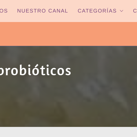
OS
NUESTRO CANAL
CATEGORÍAS
C
PYP NEWS
 22HS CANAL ONCE PARANÁ YOUTUBE/
 probióticos