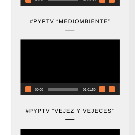
#PYPTV “MEDIOMBIENTE”
Reproductor
de
vídeo
00:00
01:01:50
#PYPTV “VEJEZ Y VEJECES”
Reproductor