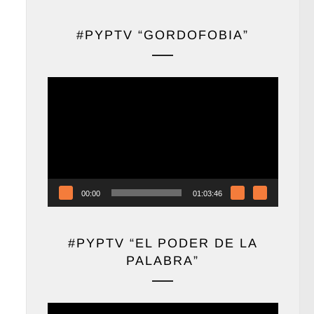
#PYPTV “GORDOFOBIA”
Reproductor
de
vídeo
00:00
01:03:46
#PYPTV “EL PODER DE LA
PALABRA”
Reproductor