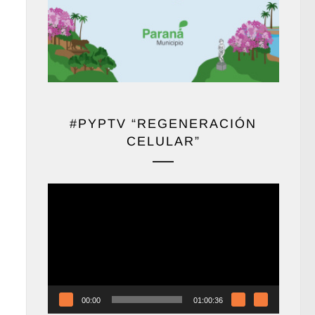
#PYPTV “REGENERACIÓN
CELULAR”
Reproductor
de
vídeo
00:00
01:00:36