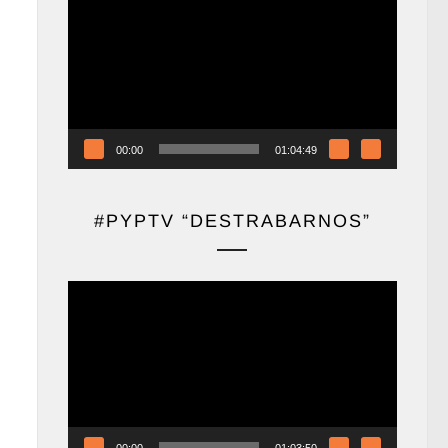
de
vídeo
00:00
01:04:49
#PYPTV “DESTRABARNOS”
Reproductor
de
vídeo
00:00
01:03:50