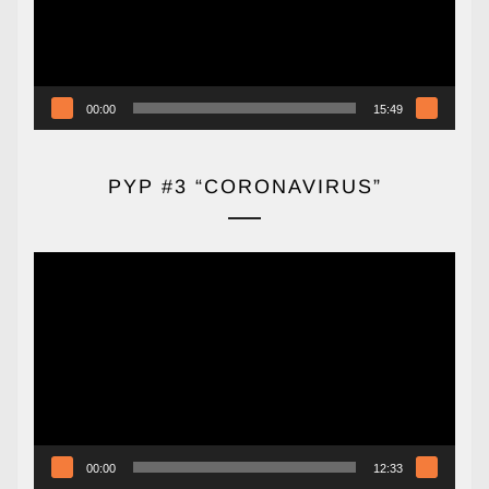
00:00
15:49
PYP #3 “CORONAVIRUS”
Reproductor
de
vídeo
00:00
12:33