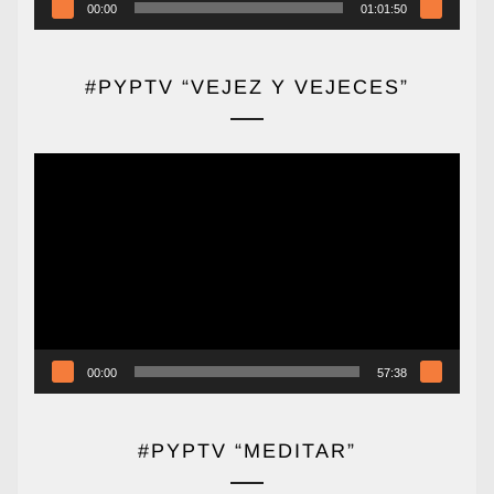
00:00
01:01:50
#PYPTV “VEJEZ Y VEJECES”
Reproductor
de
vídeo
00:00
57:38
#PYPTV “MEDITAR”