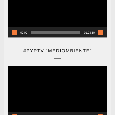
00:00
01:03:50
#PYPTV “MEDIOMBIENTE”
Reproductor
de
vídeo