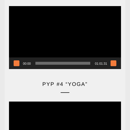
Reproductor
de
vídeo
00:00
01:01:31
PYP #4 “YOGA”
Reproductor
de
vídeo