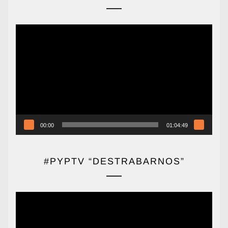
Reproductor
de
vídeo
00:00
01:04:49
#PYPTV “DESTRABARNOS”
Reproductor
de
vídeo