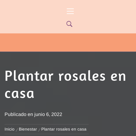
Ir
Menú
al
principal
contenido
PYP NEWS
PYPTV – MIÉRCOLES 22HS CANAL
ONCE PARANÁ YOUTUBE/PYPNEWS –
FLOW 541
Plantar rosales en
casa
Publicado en
junio 6, 2022
Inicio
Bienestar
Plantar rosales en casa