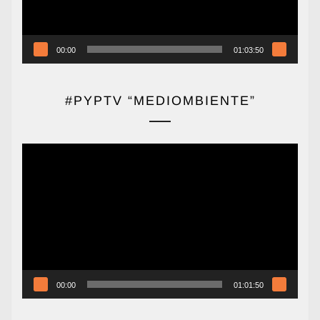
00:00
01:03:50
#PYPTV “MEDIOMBIENTE”
Reproductor
de
vídeo
00:00
01:01:50