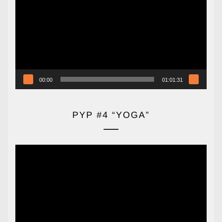
vídeo
00:00
01:01:31
PYP #4 “YOGA”
Reproductor
de
vídeo