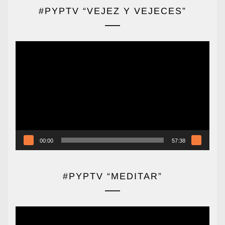
#PYPTV “VEJEZ Y VEJECES”
Reproductor
de
vídeo
00:00
57:38
#PYPTV “MEDITAR”
Reproductor
de