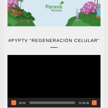
#PYPTV “REGENERACIÓN CELULAR”
Reproductor
de
vídeo
00:00
01:00:36