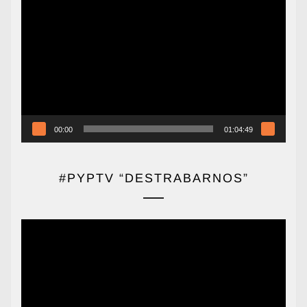
Reproductor
de
vídeo
00:00
01:04:49
#PYPTV “DESTRABARNOS”
Reproductor
de
vídeo