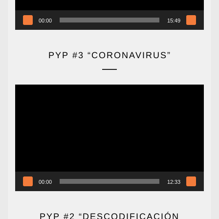
00:00
15:49
PYP #3 “CORONAVIRUS”
Reproductor
de
vídeo
00:00
12:33
PYP #2 “DESCODIFICACIÓN