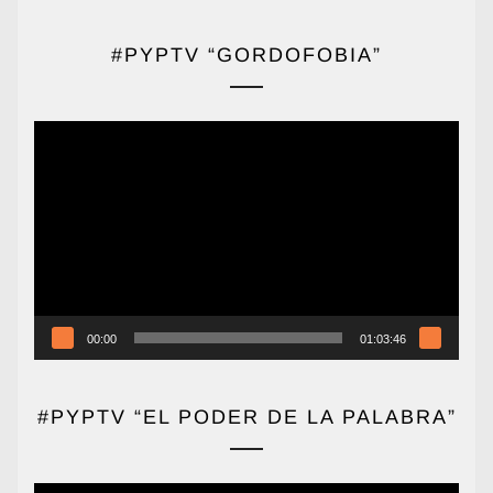
#PYPTV “GORDOFOBIA”
Reproductor
de
vídeo
00:00
01:03:46
#PYPTV “EL PODER DE LA PALABRA”