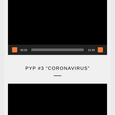
Reproductor
de
vídeo
00:00
15:49
PYP #3 “CORONAVIRUS”
Reproductor
de
vídeo