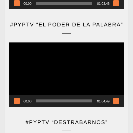
00:00
01:03:46
#PYPTV “EL PODER DE LA PALABRA”
Reproductor
de
vídeo
00:00
01:04:49
#PYPTV “DESTRABARNOS”