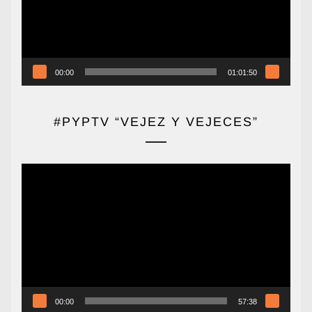
00:00
01:01:50
#PYPTV “VEJEZ Y VEJECES”
Reproductor
de
vídeo
00:00
57:38