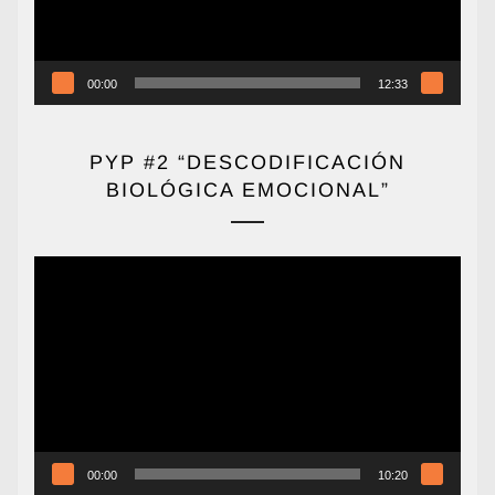
00:00
12:33
PYP #2 “DESCODIFICACIÓN
BIOLÓGICA EMOCIONAL”
Reproductor
de
vídeo
00:00
10:20