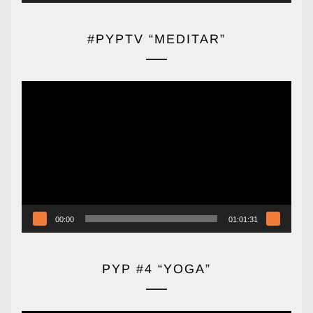
#PYPTV “MEDITAR”
Reproductor
de
vídeo
00:00
01:01:31
PYP #4 “YOGA”