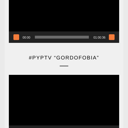
00:00
01:00:36
#PYPTV “GORDOFOBIA”
Reproductor
de
vídeo