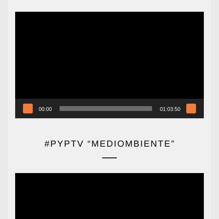
Reproductor
de
vídeo
00:00
01:03:50
#PYPTV “MEDIOMBIENTE”
Reproductor
de
vídeo