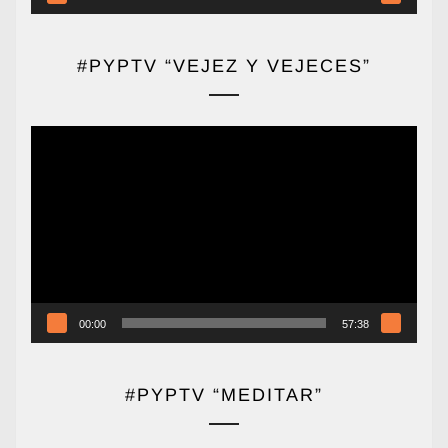
#PYPTV “VEJEZ Y VEJECES”
Reproductor
de
vídeo
00:00
57:38
#PYPTV “MEDITAR”