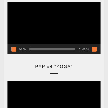
Reproductor
de
vídeo
00:00
01:01:31
PYP #4 “YOGA”
Reproductor
de
vídeo