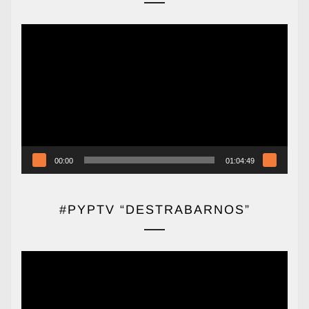
Reproductor
de
vídeo
00:00
01:04:49
#PYPTV “DESTRABARNOS”
Reproductor
de
vídeo