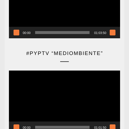
00:00
01:03:50
#PYPTV “MEDIOMBIENTE”
Reproductor
de
vídeo
00:00
01:01:50