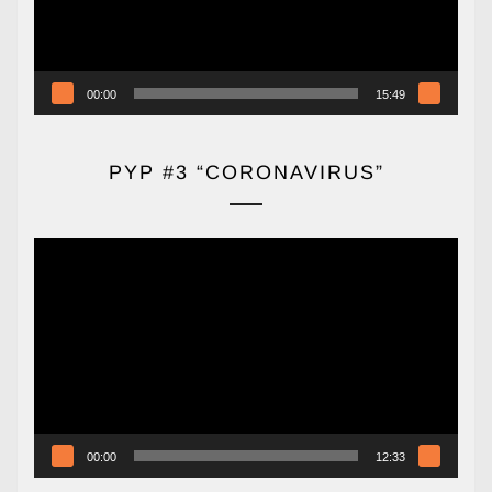
00:00
15:49
PYP #3 “CORONAVIRUS”
Reproductor
de
vídeo
00:00
12:33