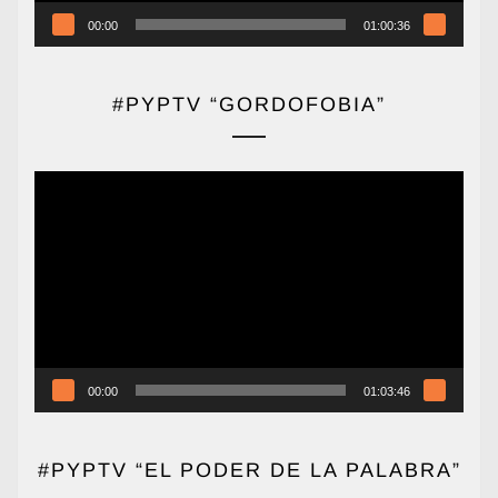
00:00
01:00:36
#PYPTV “GORDOFOBIA”
Reproductor
de
vídeo
00:00
01:03:46
#PYPTV “EL PODER DE LA PALABRA”