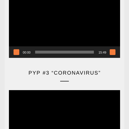
de
vídeo
00:00
15:49
PYP #3 “CORONAVIRUS”
Reproductor
de
vídeo