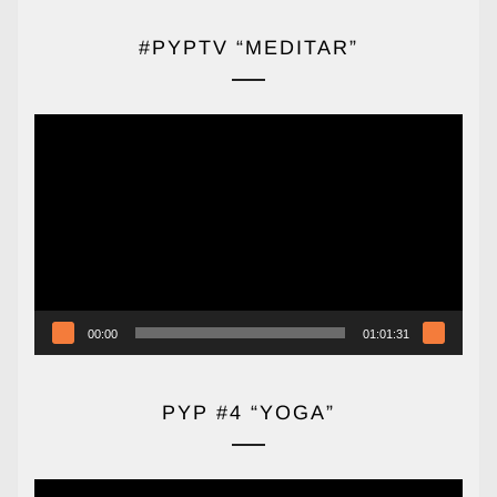
#PYPTV “MEDITAR”
Reproductor
de
vídeo
00:00
01:01:31
PYP #4 “YOGA”
Reproductor