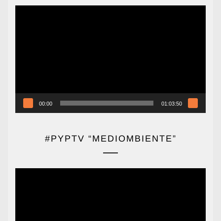
Reproductor
de
vídeo
00:00
01:03:50
#PYPTV “MEDIOMBIENTE”
Reproductor
de
vídeo