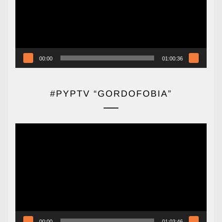
00:00
01:00:36
#PYPTV “GORDOFOBIA”
Reproductor
de
vídeo
00:00
01:03:46