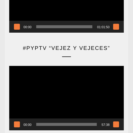
00:00
01:01:50
#PYPTV “VEJEZ Y VEJECES”
Reproductor
de
vídeo
00:00
57:38