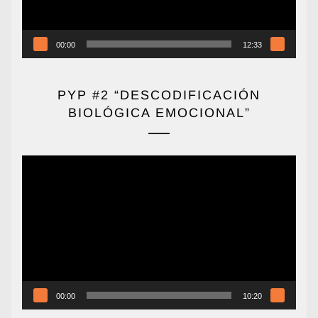
00:00
12:33
PYP #2 “DESCODIFICACIÓN
BIOLÓGICA EMOCIONAL”
Reproductor
de
vídeo
00:00
10:20