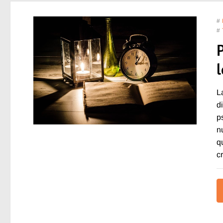
#
#
L
d
p
n
q
c