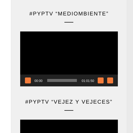
#PYPTV “MEDIOMBIENTE”
Reproductor
de
vídeo
00:00
01:01:50
#PYPTV “VEJEZ Y VEJECES”
Reproductor
de