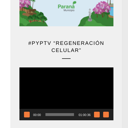
#PYPTV “REGENERACIÓN
CELULAR”
Reproductor
de
vídeo
00:00
01:00:36