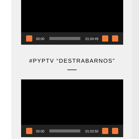
vídeo
00:00
01:04:49
#PYPTV “DESTRABARNOS”
Reproductor
de
vídeo
00:00
01:03:50