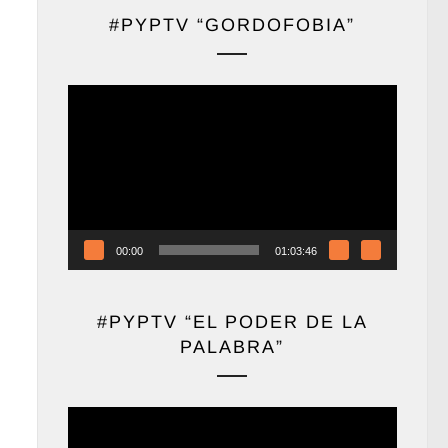
#PYPTV “GORDOFOBIA”
Reproductor
de
vídeo
00:00
01:03:46
#PYPTV “EL PODER DE LA
PALABRA”
Reproductor
de