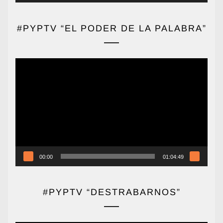
#PYPTV “EL PODER DE LA PALABRA”
Reproductor
de
vídeo
00:00
01:04:49
#PYPTV “DESTRABARNOS”