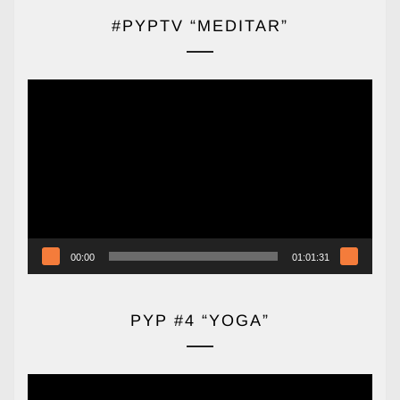
#PYPTV “MEDITAR”
Reproductor
de
vídeo
00:00
01:01:31
PYP #4 “YOGA”
Reproductor