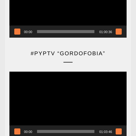
00:00
01:00:36
#PYPTV “GORDOFOBIA”
Reproductor
de
vídeo
00:00
01:03:46