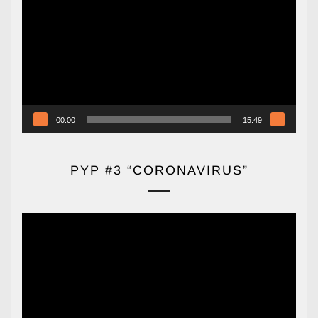
de
vídeo
00:00
15:49
PYP #3 “CORONAVIRUS”
Reproductor
de
vídeo