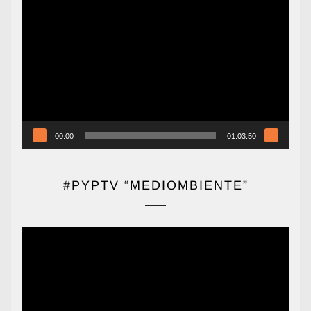
Reproductor
de
vídeo
00:00
01:03:50
#PYPTV “MEDIOMBIENTE”
Reproductor
de
vídeo