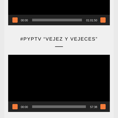
00:00
01:01:50
#PYPTV “VEJEZ Y VEJECES”
Reproductor
de
vídeo
00:00
57:38