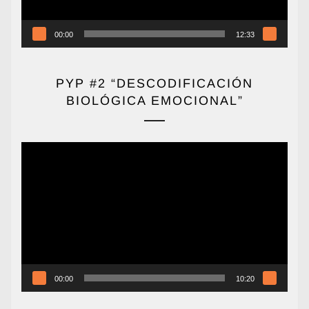
00:00
12:33
PYP #2 “DESCODIFICACIÓN
BIOLÓGICA EMOCIONAL”
Reproductor
de
vídeo
00:00
10:20