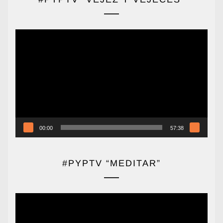
Reproductor
de
vídeo
00:00
57:38
#PYPTV “MEDITAR”
Reproductor
de