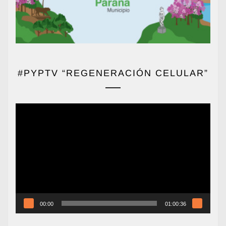
#PYPTV “REGENERACIÓN CELULAR”
Reproductor
de
vídeo
00:00
01:00:36