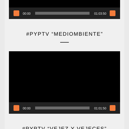
00:00
01:03:50
#PYPTV “MEDIOMBIENTE”
Reproductor
de
vídeo
00:00
01:01:50
#PYPTV “VEJEZ Y VEJECES”