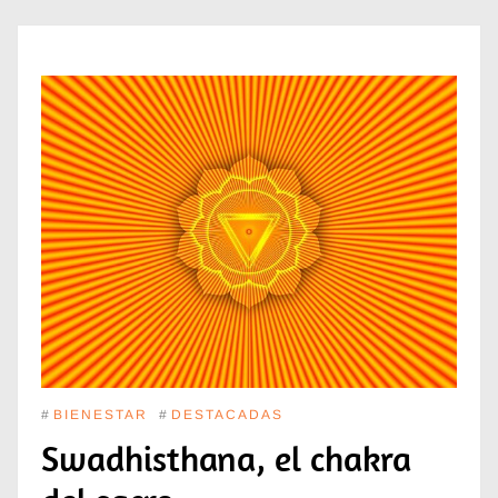
#
BIENESTAR
#
DESTACADAS
Swadhisthana, el chakra