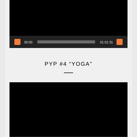
vídeo
00:00
01:01:31
PYP #4 “YOGA”
Reproductor
de
vídeo