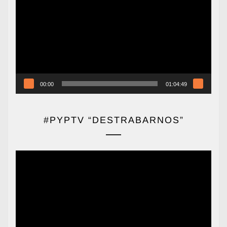
de
vídeo
00:00
01:04:49
#PYPTV “DESTRABARNOS”
Reproductor
de
vídeo