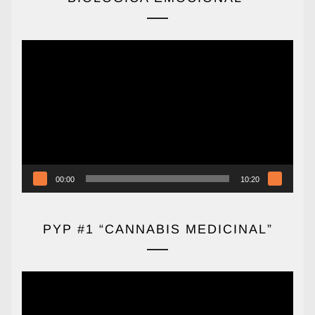
Reproductor
de
vídeo
00:00
10:20
PYP #1 “CANNABIS MEDICINAL”
Reproductor
de
vídeo