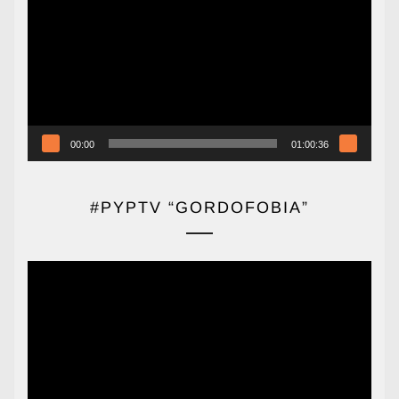
de
vídeo
00:00
01:00:36
#PYPTV “GORDOFOBIA”
Reproductor
de
vídeo