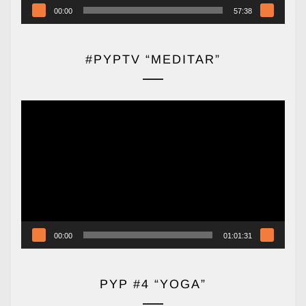
00:00
57:38
#PYPTV “MEDITAR”
Reproductor
de
vídeo
00:00
01:01:31
PYP #4 “YOGA”