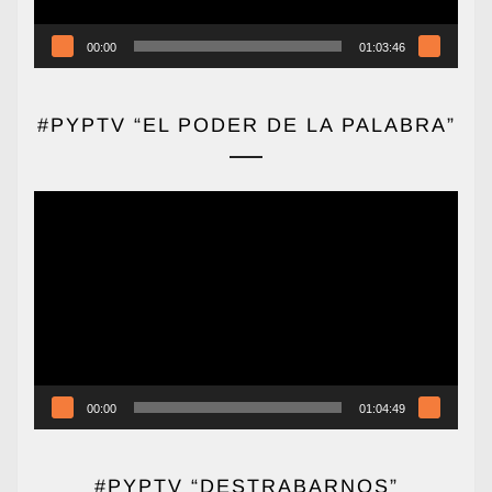
00:00
01:03:46
#PYPTV “EL PODER DE LA PALABRA”
Reproductor
de
vídeo
00:00
01:04:49
#PYPTV “DESTRABARNOS”