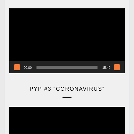
Reproductor
de
vídeo
00:00
15:49
PYP #3 “CORONAVIRUS”
Reproductor
de
vídeo