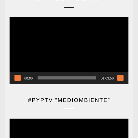
Reproductor
de
vídeo
00:00
01:03:50
#PYPTV “MEDIOMBIENTE”
Reproductor
de
vídeo