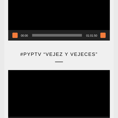
00:00
01:01:50
#PYPTV “VEJEZ Y VEJECES”
Reproductor
de
vídeo