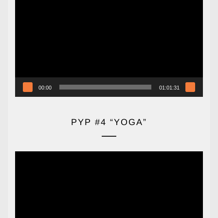
de
vídeo
00:00
01:01:31
PYP #4 “YOGA”
Reproductor
de
vídeo