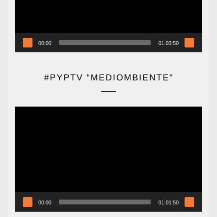
00:00
01:03:50
#PYPTV “MEDIOMBIENTE”
Reproductor
de
vídeo
00:00
01:01:50