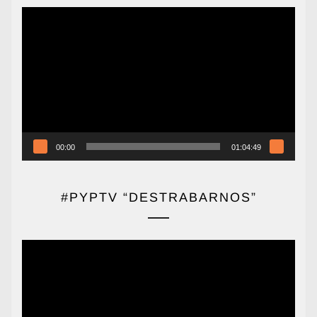
Reproductor
de
vídeo
00:00
01:04:49
#PYPTV “DESTRABARNOS”
Reproductor
de
vídeo