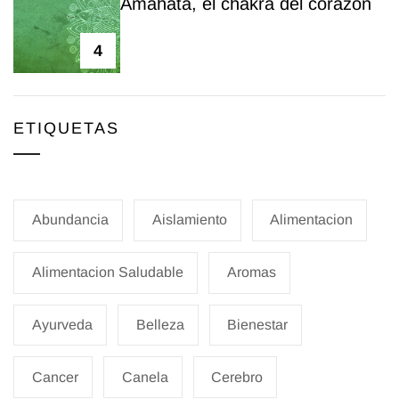
Amahata, el chakra del corazón
4
ETIQUETAS
Abundancia
Aislamiento
Alimentacion
Alimentacion Saludable
Aromas
Ayurveda
Belleza
Bienestar
Cancer
Canela
Cerebro