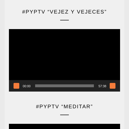
#PYPTV “VEJEZ Y VEJECES”
Reproductor
de
vídeo
00:00
57:38
#PYPTV “MEDITAR”
Reproductor