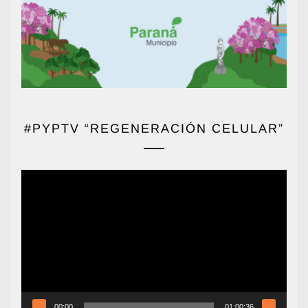
#PYPTV “REGENERACIÓN CELULAR”
Reproductor
de
vídeo
00:00
01:00:36