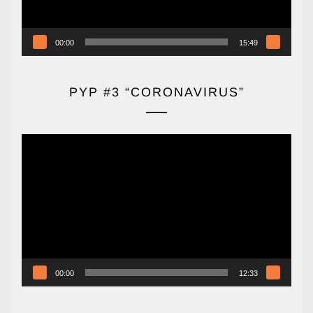
00:00
15:49
PYP #3 “CORONAVIRUS”
Reproductor
de
vídeo
00:00
12:33