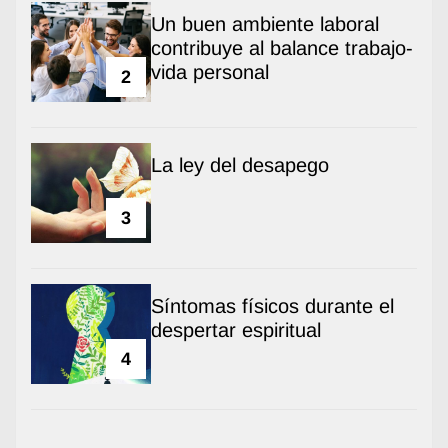
Un buen ambiente laboral
contribuye al balance trabajo-
vida personal
2
La ley del desapego
3
Síntomas físicos durante el
despertar espiritual
4