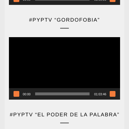
#PYPTV “GORDOFOBIA”
Reproductor
de
vídeo
00:00
01:03:46
#PYPTV “EL PODER DE LA PALABRA”