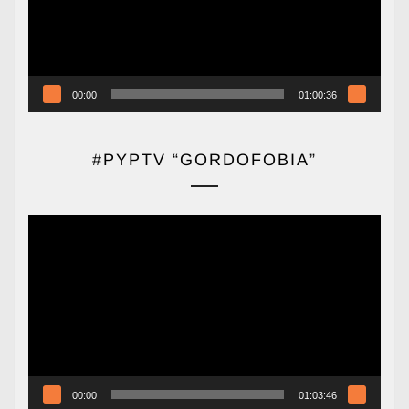
00:00
01:00:36
#PYPTV “GORDOFOBIA”
Reproductor
de
vídeo
00:00
01:03:46