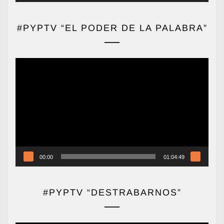
#PYPTV “EL PODER DE LA PALABRA”
Reproductor
de
vídeo
00:00
01:04:49
#PYPTV “DESTRABARNOS”