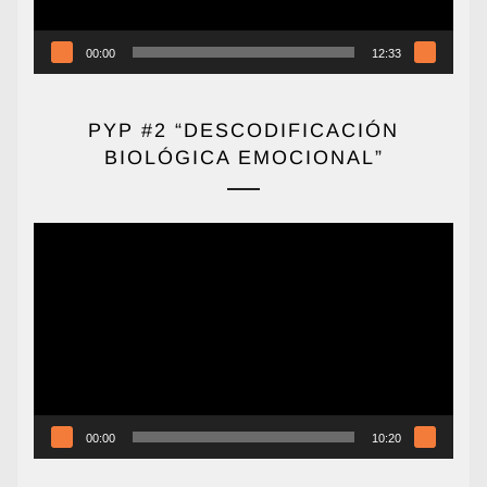
00:00
12:33
PYP #2 “DESCODIFICACIÓN
BIOLÓGICA EMOCIONAL”
Reproductor
de
vídeo
00:00
10:20