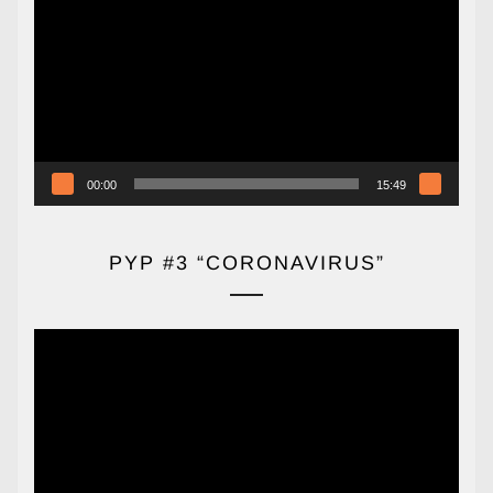
de
vídeo
00:00
15:49
PYP #3 “CORONAVIRUS”
Reproductor
de
vídeo