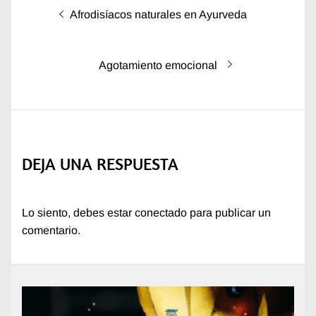
Navegación
Entrada
Afrodisíacos naturales en Ayurveda
de
anterior:
entradas
Entrada
Agotamiento emocional
siguiente:
DEJA UNA RESPUESTA
Lo siento, debes estar
conectado
para publicar un
comentario.