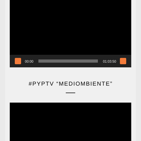
Reproductor
de
vídeo
00:00
01:03:50
#PYPTV “MEDIOMBIENTE”
Reproductor
de
vídeo