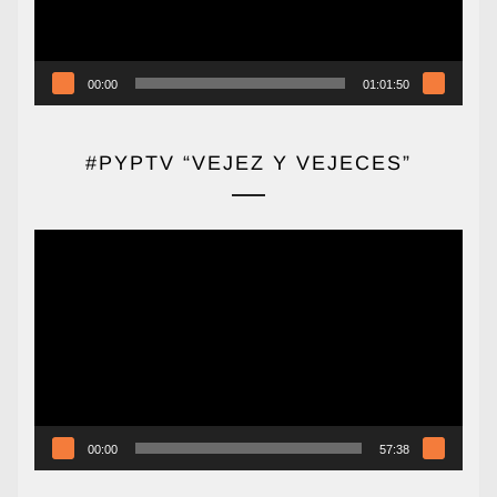
00:00
01:01:50
#PYPTV “VEJEZ Y VEJECES”
Reproductor
de
vídeo
00:00
57:38