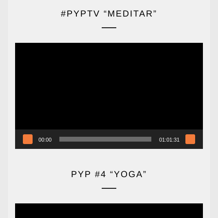
#PYPTV “MEDITAR”
Reproductor
de
vídeo
00:00
01:01:31
PYP #4 “YOGA”
Reproductor