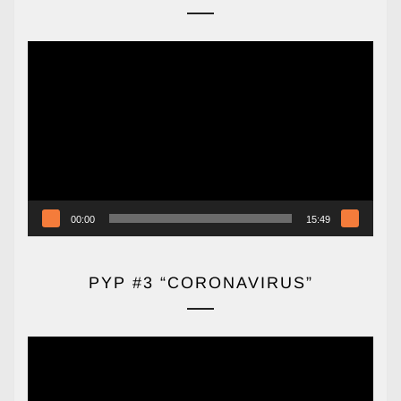
Reproductor
de
vídeo
00:00
15:49
PYP #3 “CORONAVIRUS”
Reproductor
de
vídeo