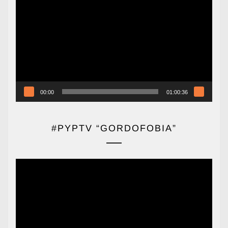
de
vídeo
00:00
01:00:36
#PYPTV “GORDOFOBIA”
Reproductor
de
vídeo