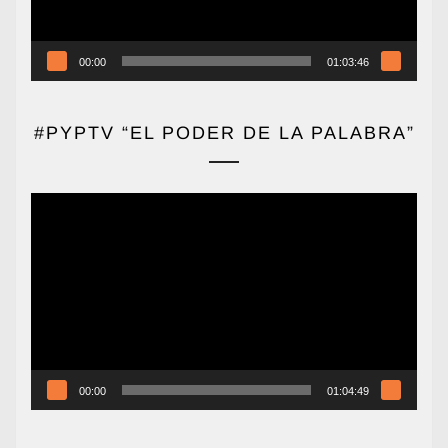
00:00
01:03:46
#PYPTV “EL PODER DE LA PALABRA”
Reproductor
de
vídeo
00:00
01:04:49