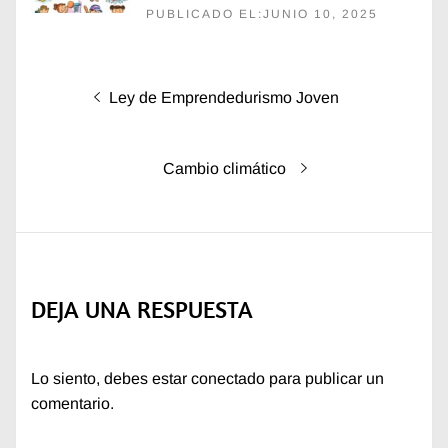
PUBLICADO EL:JUNIO 10, 2025
Navegación
Entrada
Ley de Emprendedurismo Joven
de
anterior:
entradas
Entrada
Cambio climático
siguiente:
DEJA UNA RESPUESTA
Lo siento, debes estar
conectado
para publicar un
comentario.