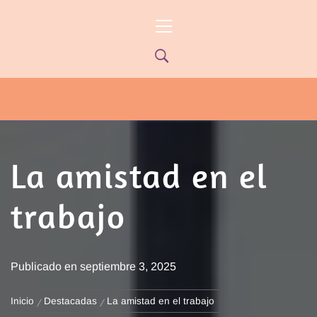
Ir
Menú
al
principal
contenido
PYP NEWS
PYPTV – MIÉRCOLES 22HS CANAL
ONCE PARANÁ YOUTUBE/PYPNEWS –
FLOW 541
La amistad en el
trabajo
Publicado en
septiembre 3, 2025
Inicio
Destacadas
La amistad en el trabajo