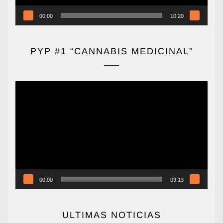
00:00
10:20
PYP #1 “CANNABIS MEDICINAL”
Reproductor
de
vídeo
00:00
09:13
ULTIMAS NOTICIAS