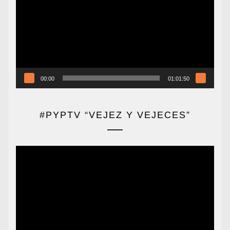
vídeo
00:00
01:01:50
#PYPTV “VEJEZ Y VEJECES”
Reproductor
de
vídeo