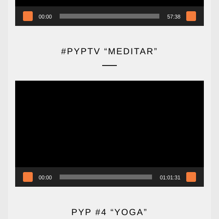
00:00
57:38
#PYPTV “MEDITAR”
Reproductor
de
vídeo
00:00
01:01:31
PYP #4 “YOGA”