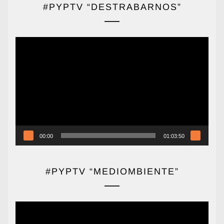
#PYPTV “DESTRABARNOS”
Reproductor
de
vídeo
00:00
01:03:50
#PYPTV “MEDIOMBIENTE”
Reproductor
de