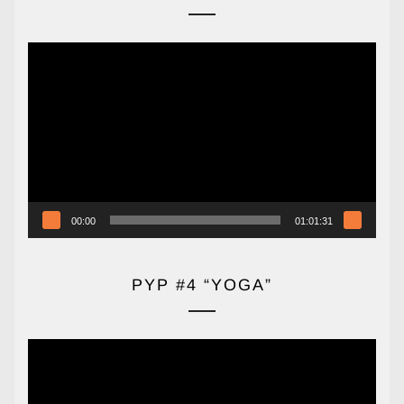
Reproductor
de
vídeo
00:00
01:01:31
PYP #4 “YOGA”
Reproductor
de
vídeo