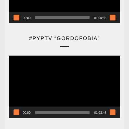
00:00
01:00:36
#PYPTV “GORDOFOBIA”
Reproductor
de
vídeo
00:00
01:03:46