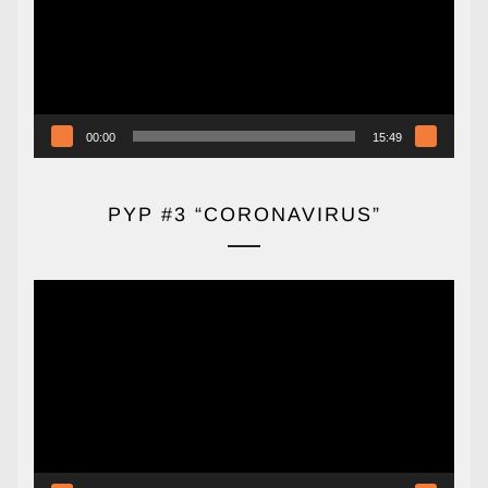
00:00
15:49
PYP #3 “CORONAVIRUS”
Reproductor
de
vídeo