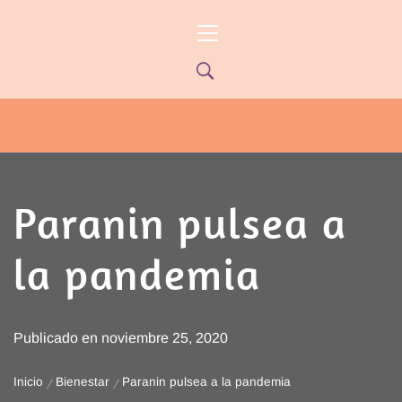
Ir
Menú
al
principal
contenido
PYP NEWS
PYPTV – MIÉRCOLES 22HS CANAL
ONCE PARANÁ YOUTUBE/PYPNEWS –
FLOW 541
Paranin pulsea a
la pandemia
Publicado en
noviembre 25, 2020
Inicio
Bienestar
Paranin pulsea a la pandemia