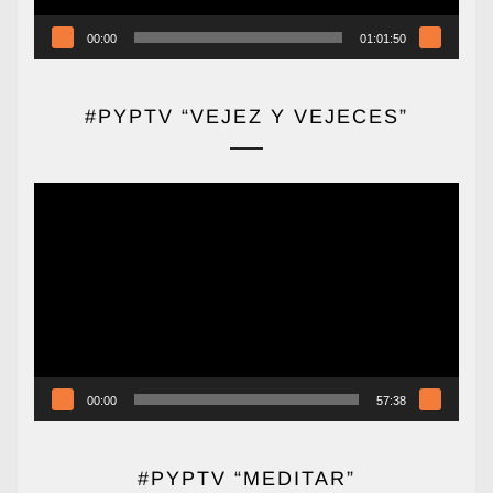
00:00
01:01:50
#PYPTV “VEJEZ Y VEJECES”
Reproductor
de
vídeo
00:00
57:38
#PYPTV “MEDITAR”