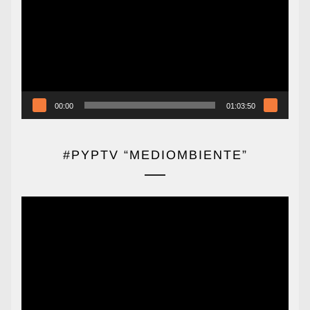
vídeo
00:00
01:03:50
#PYPTV “MEDIOMBIENTE”
Reproductor
de
vídeo