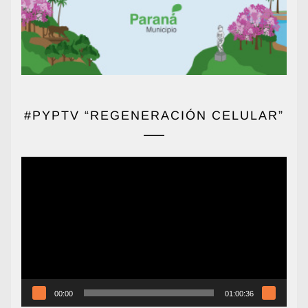
#PYPTV “REGENERACIÓN CELULAR”
Reproductor
de
vídeo
00:00
01:00:36