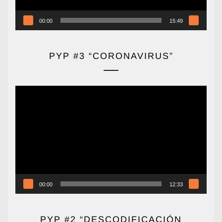
00:00
15:49
PYP #3 “CORONAVIRUS”
Reproductor
de
vídeo
00:00
12:33
PYP #2 “DESCODIFICACIÓN