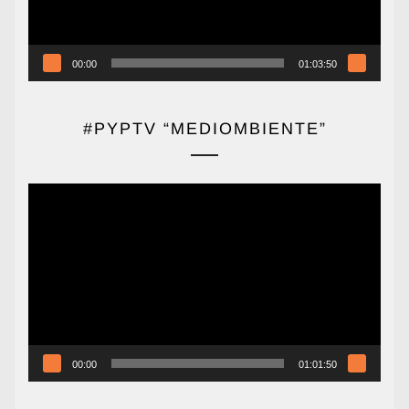
00:00
01:03:50
#PYPTV “MEDIOMBIENTE”
Reproductor
de
vídeo
00:00
01:01:50