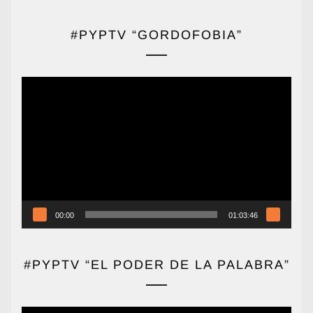
#PYPTV “GORDOFOBIA”
Reproductor
de
vídeo
00:00
01:03:46
#PYPTV “EL PODER DE LA PALABRA”