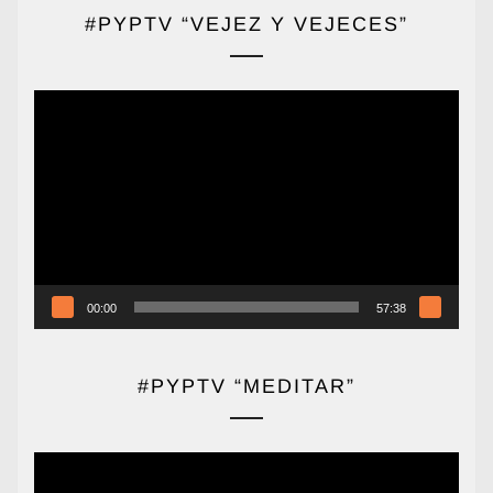
#PYPTV “VEJEZ Y VEJECES”
Reproductor
de
vídeo
00:00
57:38
#PYPTV “MEDITAR”
Reproductor
de