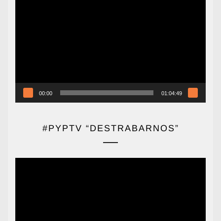
Reproductor
de
vídeo
00:00
01:04:49
#PYPTV “DESTRABARNOS”
Reproductor
de
vídeo