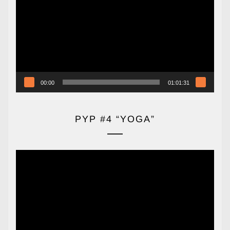
vídeo
00:00
01:01:31
PYP #4 “YOGA”
Reproductor
de
vídeo