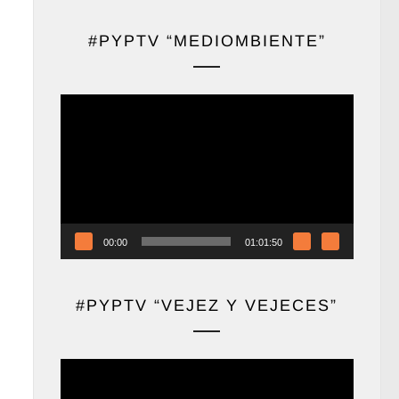
#PYPTV “MEDIOMBIENTE”
Reproductor
de
vídeo
00:00
01:01:50
#PYPTV “VEJEZ Y VEJECES”
Reproductor
de