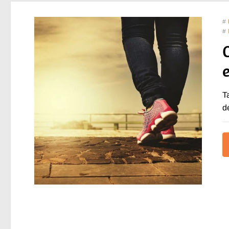
#
#
T
d