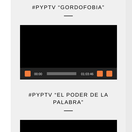
#PYPTV “GORDOFOBIA”
Reproductor
de
vídeo
00:00
01:03:46
#PYPTV “EL PODER DE LA
PALABRA”
Reproductor
de