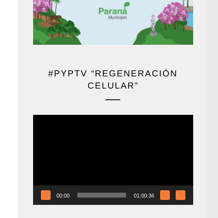
#PYPTV “REGENERACIÓN
CELULAR”
Reproductor
de
vídeo
00:00
01:00:36