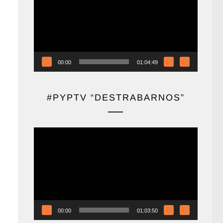
vídeo
00:00
01:04:49
#PYPTV “DESTRABARNOS”
Reproductor
de
vídeo
00:00
01:03:50