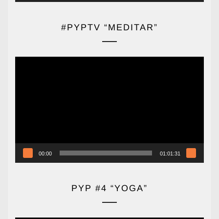
#PYPTV “MEDITAR”
Reproductor
de
vídeo
00:00
01:01:31
PYP #4 “YOGA”