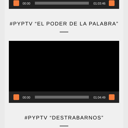
00:00
01:03:46
#PYPTV “EL PODER DE LA PALABRA”
Reproductor
de
vídeo
00:00
01:04:49
#PYPTV “DESTRABARNOS”