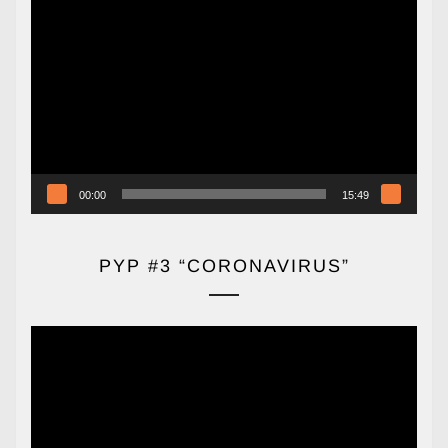
Reproductor
de
vídeo
00:00
15:49
PYP #3 “CORONAVIRUS”
Reproductor
de
vídeo