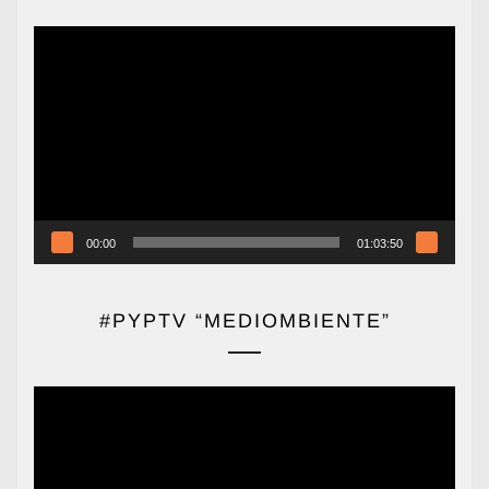
Reproductor
de
vídeo
00:00
01:03:50
#PYPTV “MEDIOMBIENTE”
Reproductor
de
vídeo