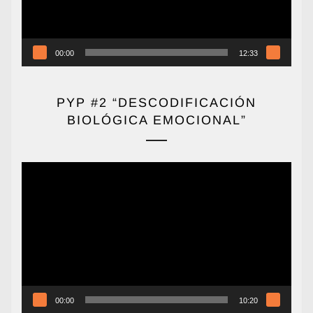
00:00
12:33
PYP #2 “DESCODIFICACIÓN
BIOLÓGICA EMOCIONAL”
Reproductor
de
vídeo
00:00
10:20