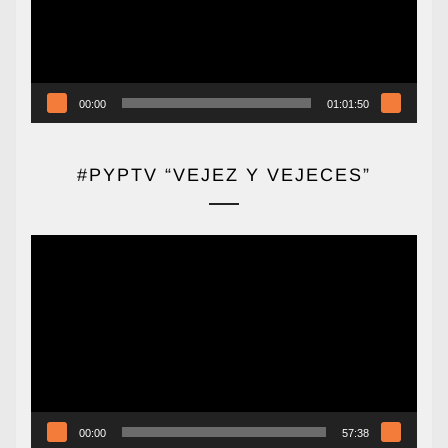
00:00
01:01:50
#PYPTV “VEJEZ Y VEJECES”
Reproductor
de
vídeo
00:00
57:38