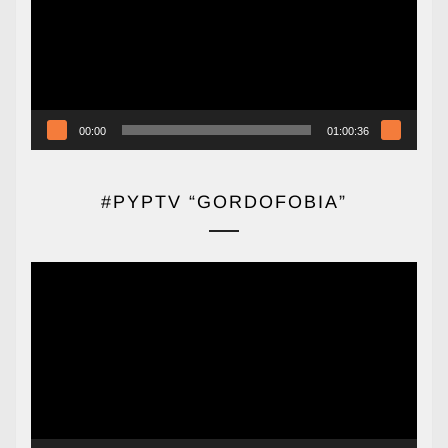
00:00
01:00:36
#PYPTV “GORDOFOBIA”
Reproductor
de
vídeo