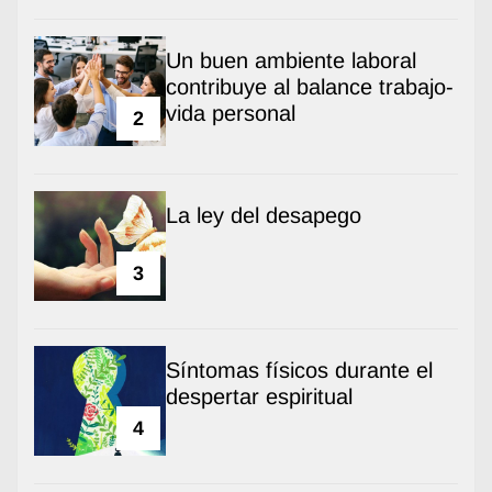
Un buen ambiente laboral
contribuye al balance trabajo-
vida personal
2
La ley del desapego
3
Síntomas físicos durante el
despertar espiritual
4