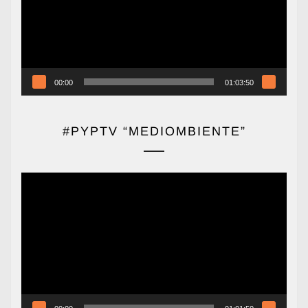
00:00
01:03:50
#PYPTV “MEDIOMBIENTE”
Reproductor
de
vídeo