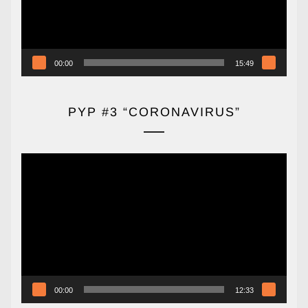
00:00
15:49
PYP #3 “CORONAVIRUS”
Reproductor
de
vídeo
00:00
12:33