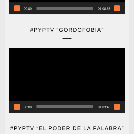
00:00
01:00:36
#PYPTV “GORDOFOBIA”
Reproductor
de
vídeo
00:00
01:03:46
#PYPTV “EL PODER DE LA PALABRA”