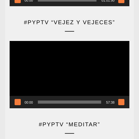
00:00
01:01:50
#PYPTV “VEJEZ Y VEJECES”
Reproductor
de
vídeo
00:00
57:38
#PYPTV “MEDITAR”