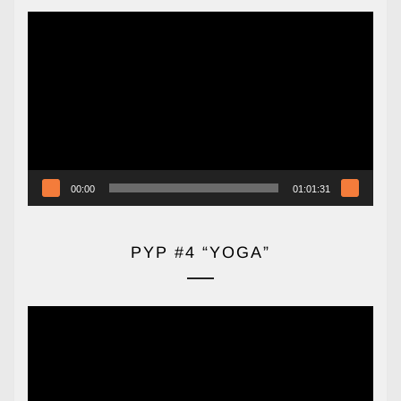
Reproductor
de
vídeo
00:00
01:01:31
PYP #4 “YOGA”
Reproductor
de
vídeo