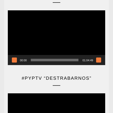
Reproductor
de
vídeo
00:00
01:04:49
#PYPTV “DESTRABARNOS”
Reproductor
de
vídeo