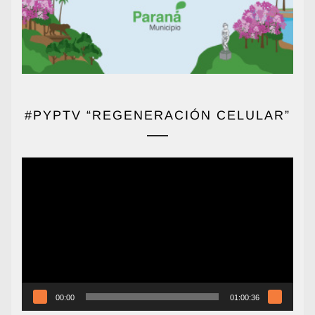
#PYPTV “REGENERACIÓN CELULAR”
Reproductor
de
vídeo
00:00
01:00:36