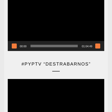
de
vídeo
00:00
01:04:49
#PYPTV “DESTRABARNOS”
Reproductor
de
vídeo