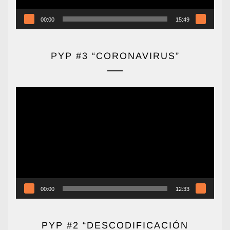
00:00
15:49
PYP #3 “CORONAVIRUS”
Reproductor
de
vídeo
00:00
12:33
PYP #2 “DESCODIFICACIÓN