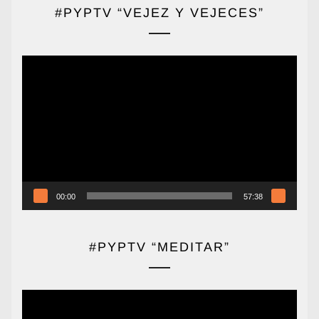
#PYPTV “VEJEZ Y VEJECES”
Reproductor
de
vídeo
00:00
57:38
#PYPTV “MEDITAR”
Reproductor
de