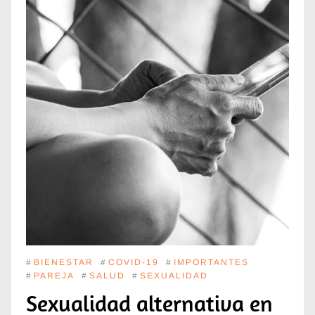
#
BIENESTAR
#
COVID-19
#
IMPORTANTES
#
PAREJA
#
SALUD
#
SEXUALIDAD
Sexualidad alternativa en