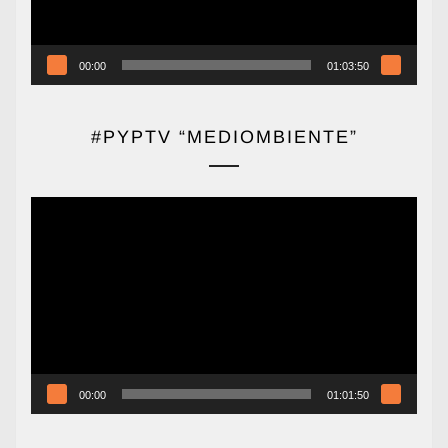
00:00
01:03:50
#PYPTV “MEDIOMBIENTE”
Reproductor
de
vídeo
00:00
01:01:50