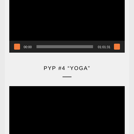
vídeo
00:00
01:01:31
PYP #4 “YOGA”
Reproductor
de
vídeo