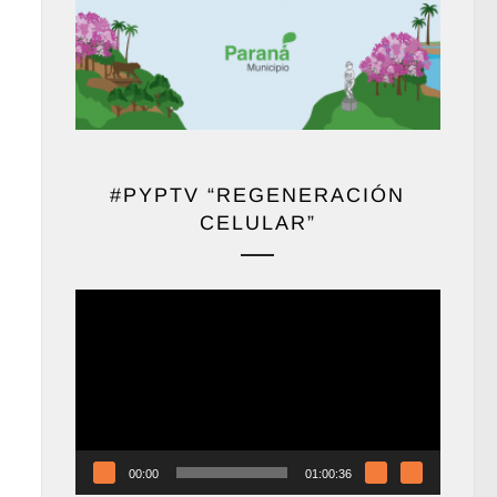
#PYPTV “REGENERACIÓN
CELULAR”
Reproductor
de
vídeo
00:00
01:00:36