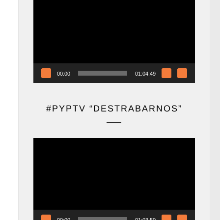
de
vídeo
00:00
01:04:49
#PYPTV “DESTRABARNOS”
Reproductor
de
vídeo
00:00
01:03:50