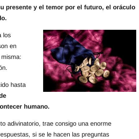
 presente y el temor por el futuro, el oráculo
do.
a los
son en
a misma:
ón.
ido hasta
de
contecer humano.
o adivinatorio, trae consigo una enorme
respuestas, si se le hacen las preguntas