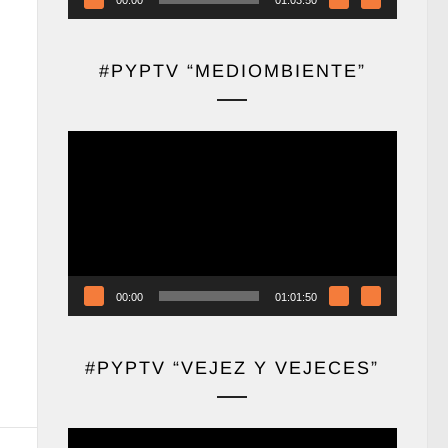
#PYPTV “MEDIOMBIENTE”
Reproductor
de
vídeo
00:00
01:01:50
#PYPTV “VEJEZ Y VEJECES”
Reproductor