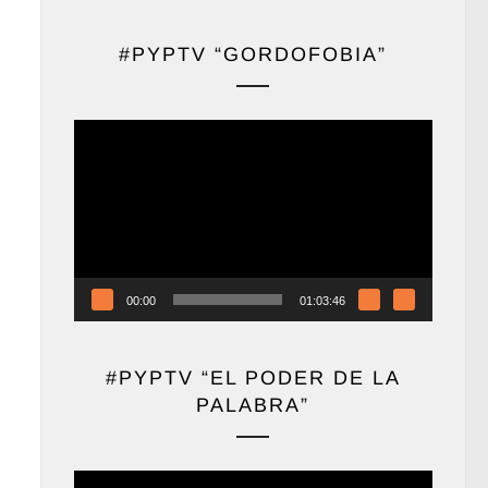
#PYPTV “GORDOFOBIA”
Reproductor
de
vídeo
00:00
01:03:46
#PYPTV “EL PODER DE LA
PALABRA”
Reproductor