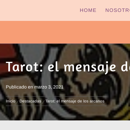
Ir
HOME
NOSOTR
al
contenido
PYPTV – MIÉRCOLES
Tarot: el mensaje d
Publicado en
marzo 3, 2021
Inicio
Destacadas
Tarot: el mensaje de los arcanos