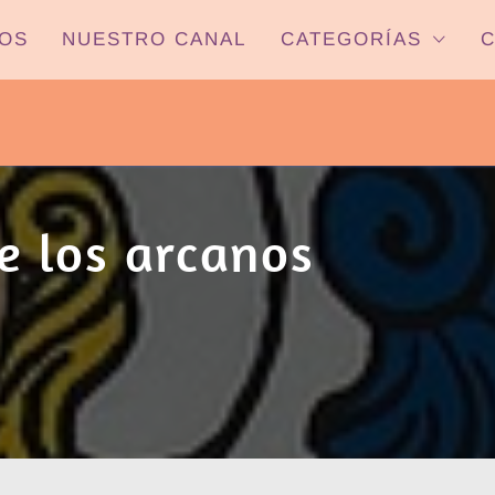
OS
NUESTRO CANAL
CATEGORÍAS
C
PYP NEWS
 22HS CANAL ONCE PARANÁ YOUTUBE/
e los arcanos