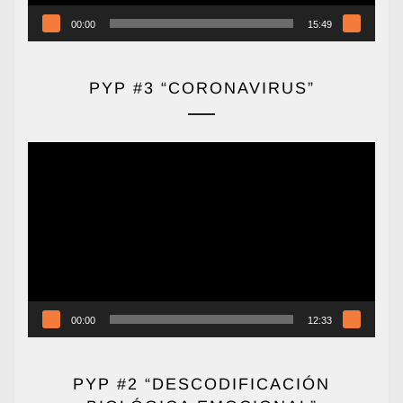
00:00
15:49
PYP #3 “CORONAVIRUS”
Reproductor
de
vídeo
00:00
12:33
PYP #2 “DESCODIFICACIÓN