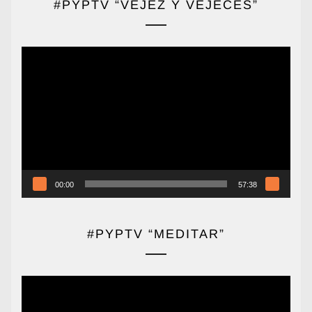
#PYPTV “VEJEZ Y VEJECES”
Reproductor
de
vídeo
00:00
57:38
#PYPTV “MEDITAR”
Reproductor
de