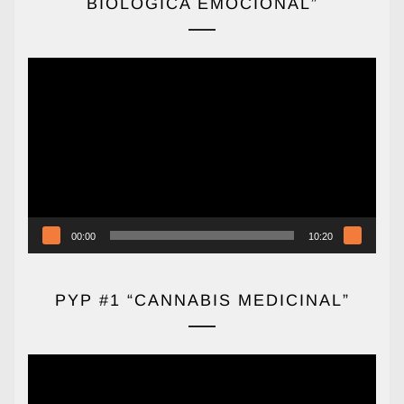
BIOLÓGICA EMOCIONAL”
Reproductor
de
vídeo
00:00
10:20
PYP #1 “CANNABIS MEDICINAL”
Reproductor
de