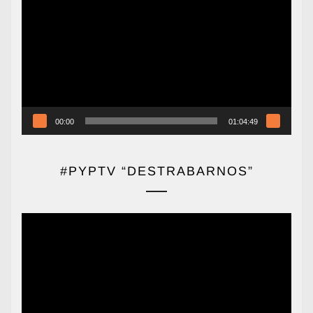
de
vídeo
00:00
01:04:49
#PYPTV “DESTRABARNOS”
Reproductor
de
vídeo