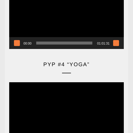
vídeo
00:00
01:01:31
PYP #4 “YOGA”
Reproductor
de
vídeo