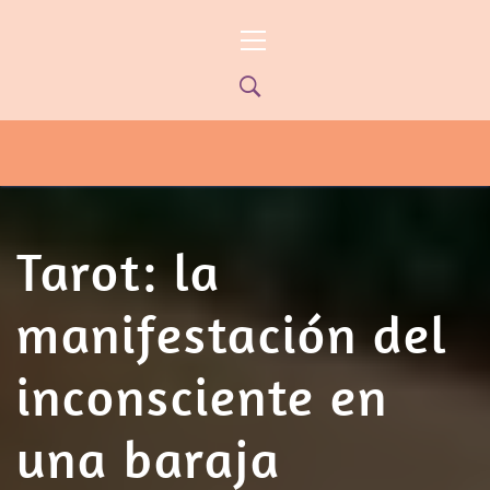
Ir
Menú
al
principal
contenido
PYP NEWS
PYPTV – MIÉRCOLES 22HS CANAL
ONCE PARANÁ YOUTUBE/PYPNEWS –
FLOW 541
Tarot: la
manifestación del
inconsciente en
una baraja