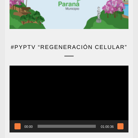
#PYPTV “REGENERACIÓN CELULAR”
Reproductor
de
vídeo
00:00
01:00:36