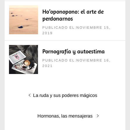
Ho’oponopono: el arte de
perdonarnos
PUBLICADO EL:NOVIEMBRE 15,
2019
Pornografía y autoestima
PUBLICADO EL:NOVIEMBRE 16,
2021
Navegación
Entrada
La ruda y sus poderes mágicos
de
anterior:
entradas
Entrada
Hormonas, las mensajeras
siguiente: