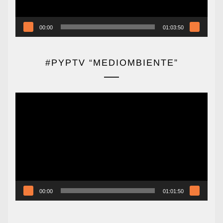
00:00
01:03:50
#PYPTV “MEDIOMBIENTE”
Reproductor
de
vídeo
00:00
01:01:50