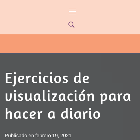
Ir
Menú
al
principal
contenido
PYP NEWS
PYPTV – MIÉRCOLES 22HS CANAL
ONCE PARANÁ YOUTUBE/PYPNEWS –
FLOW 541
Ejercicios de
visualización para
hacer a diario
Publicado en
febrero 19, 2021