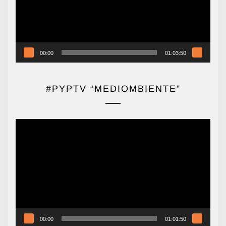
00:00
01:03:50
#PYPTV “MEDIOMBIENTE”
Reproductor
de
vídeo
00:00
01:01:50