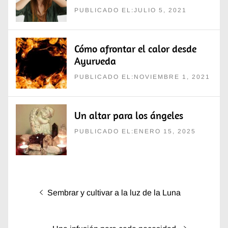
PUBLICADO EL:JULIO 5, 2021
Cómo afrontar el calor desde
Ayurveda
PUBLICADO EL:NOVIEMBRE 1, 2021
Un altar para los ángeles
PUBLICADO EL:ENERO 15, 2025
Navegación
Entrada
Sembrar y cultivar a la luz de la Luna
de
anterior:
entradas