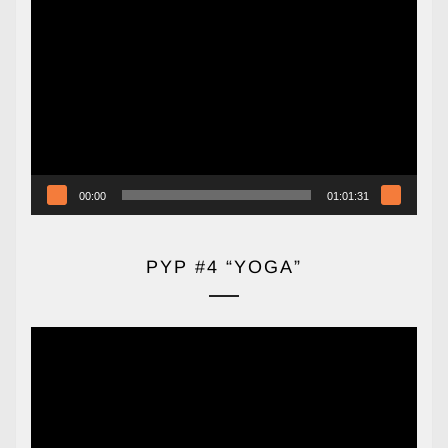
Reproductor
de
vídeo
00:00
01:01:31
PYP #4 “YOGA”
Reproductor
de
vídeo