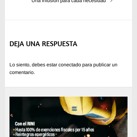
Entrada
Una infusión para cada necesidad
siguiente:
DEJA UNA RESPUESTA
Lo siento, debes estar
conectado
para publicar un
comentario.