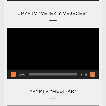
#PYPTV “VEJEZ Y VEJECES”
Reproductor
de
vídeo
00:00
57:38
#PYPTV “MEDITAR”