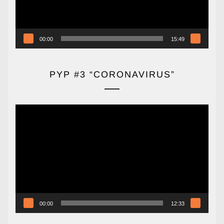
00:00
15:49
PYP #3 “CORONAVIRUS”
Reproductor
de
vídeo
00:00
12:33