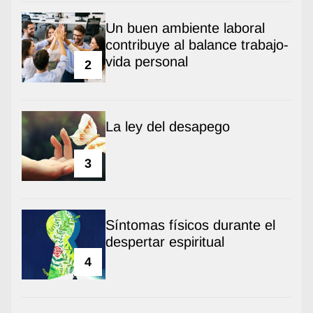
Un buen ambiente laboral
contribuye al balance trabajo-
vida personal
2
La ley del desapego
3
Síntomas físicos durante el
despertar espiritual
4