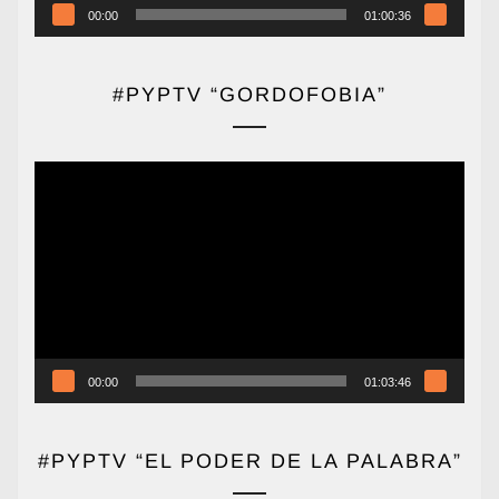
00:00
01:00:36
#PYPTV “GORDOFOBIA”
Reproductor
de
vídeo
00:00
01:03:46
#PYPTV “EL PODER DE LA PALABRA”