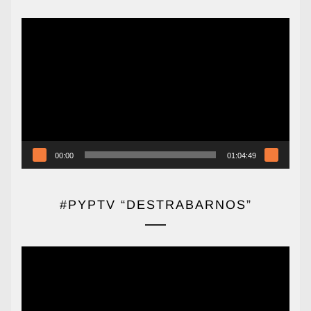
Reproductor
de
vídeo
00:00
01:04:49
#PYPTV “DESTRABARNOS”
Reproductor
de
vídeo