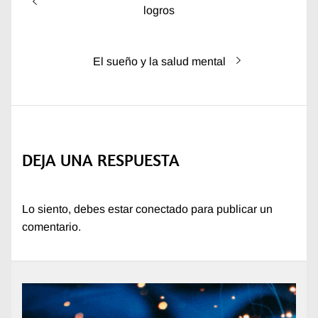
de
anterior:
logros
entradas
Entrada
El sueño y la salud mental
siguiente:
DEJA UNA RESPUESTA
Lo siento, debes estar
conectado
para publicar un
comentario.