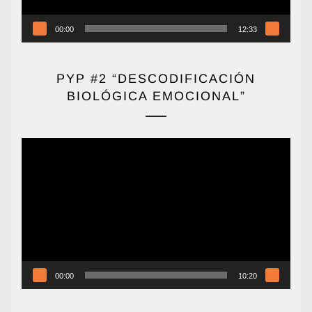
00:00
12:33
PYP #2 “DESCODIFICACIÓN
BIOLÓGICA EMOCIONAL”
Reproductor
de
vídeo
00:00
10:20