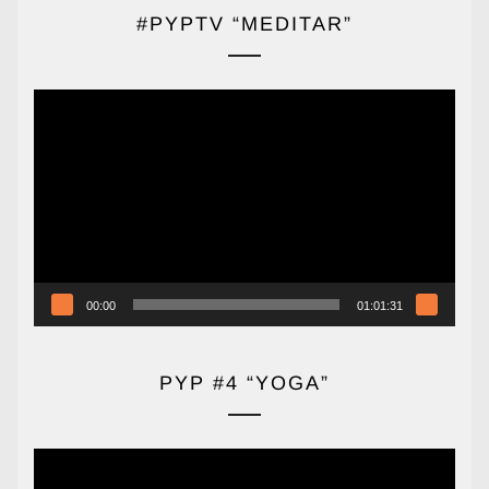
#PYPTV “MEDITAR”
Reproductor
de
vídeo
00:00
01:01:31
PYP #4 “YOGA”
Reproductor
de