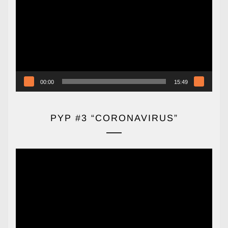
vídeo
00:00
15:49
PYP #3 “CORONAVIRUS”
Reproductor
de
vídeo