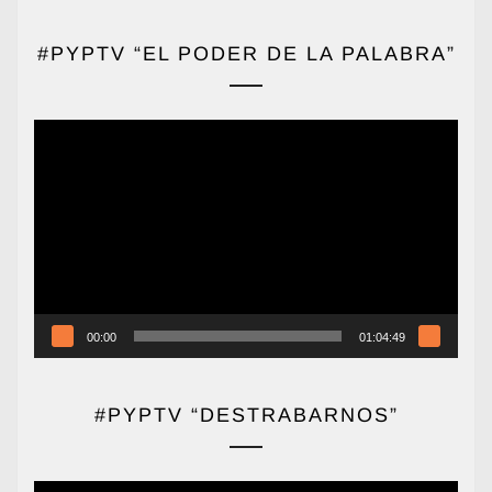
#PYPTV “EL PODER DE LA PALABRA”
Reproductor
de
vídeo
00:00
01:04:49
#PYPTV “DESTRABARNOS”