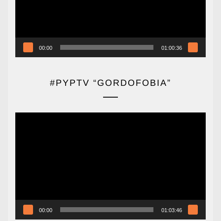
00:00
01:00:36
#PYPTV “GORDOFOBIA”
Reproductor
de
vídeo
00:00
01:03:46