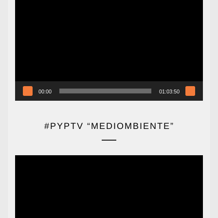
Reproductor
de
vídeo
00:00
01:03:50
#PYPTV “MEDIOMBIENTE”
Reproductor
de
vídeo