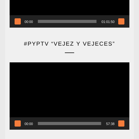
00:00
01:01:50
#PYPTV “VEJEZ Y VEJECES”
Reproductor
de
vídeo
00:00
57:38