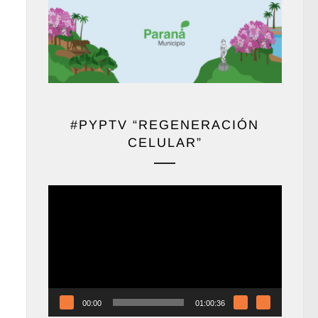
#PYPTV “REGENERACIÓN
CELULAR”
Reproductor
de
vídeo
00:00
01:00:36