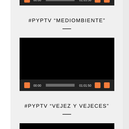
#PYPTV “MEDIOMBIENTE”
Reproductor
de
vídeo
00:00
01:01:50
#PYPTV “VEJEZ Y VEJECES”
Reproductor