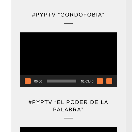
#PYPTV “GORDOFOBIA”
Reproductor
de
vídeo
00:00
01:03:46
#PYPTV “EL PODER DE LA
PALABRA”
Reproductor