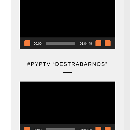
de
vídeo
00:00
01:04:49
#PYPTV “DESTRABARNOS”
Reproductor
de
vídeo
00:00
01:03:50