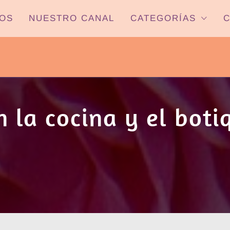
OS
NUESTRO CANAL
CATEGORÍAS
C
PYP NEWS
 22HS CANAL ONCE PARANÁ YOUTUBE/
n la cocina y el boti