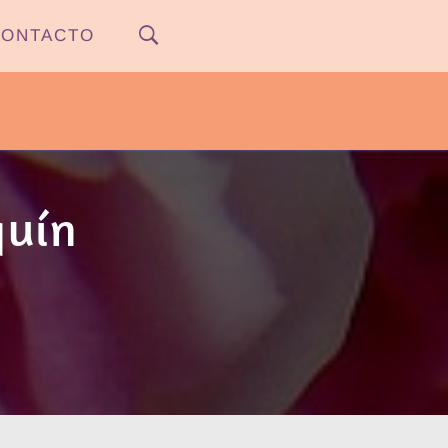
ONTACTO
PYPNEWS – FLOW 541
quín