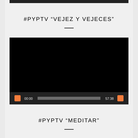
#PYPTV “VEJEZ Y VEJECES”
Reproductor
de
vídeo
00:00
57:38
#PYPTV “MEDITAR”