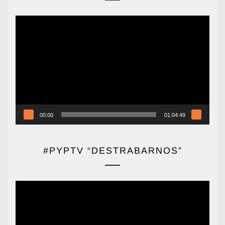
Reproductor
de
vídeo
00:00
01:04:49
#PYPTV “DESTRABARNOS”
Reproductor
de
vídeo