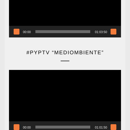
00:00
01:03:50
#PYPTV “MEDIOMBIENTE”
Reproductor
de
vídeo
00:00
01:01:50