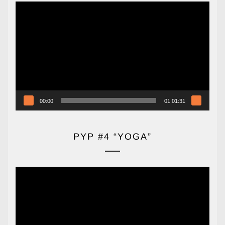
Reproductor
de
vídeo
00:00
01:01:31
PYP #4 “YOGA”
Reproductor
de
vídeo