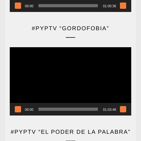
00:00
01:00:36
#PYPTV “GORDOFOBIA”
Reproductor
de
vídeo
00:00
01:03:46
#PYPTV “EL PODER DE LA PALABRA”