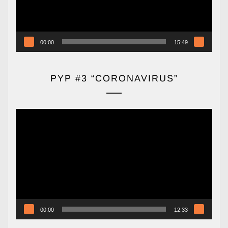
00:00
15:49
PYP #3 “CORONAVIRUS”
Reproductor
de
vídeo
00:00
12:33