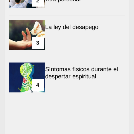
2
La ley del desapego
3
Síntomas físicos durante el
despertar espiritual
4