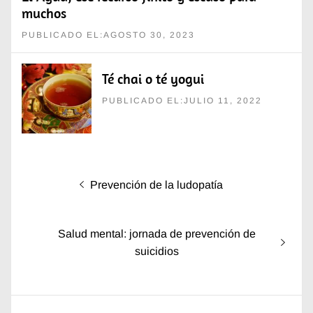
muchos
PUBLICADO EL:AGOSTO 30, 2023
Té chai o té yogui
PUBLICADO EL:JULIO 11, 2022
Navegación
Entrada
Prevención de la ludopatía
de
anterior:
entradas
Entrada
Salud mental: jornada de prevención de
siguiente:
suicidios