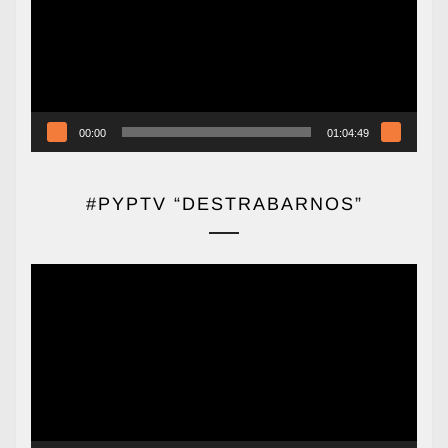
00:00
01:04:49
#PYPTV “DESTRABARNOS”
Reproductor
de
vídeo