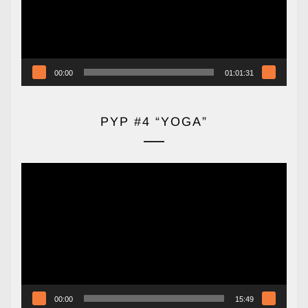
00:00
01:01:31
PYP #4 “YOGA”
Reproductor
de
vídeo
00:00
15:49