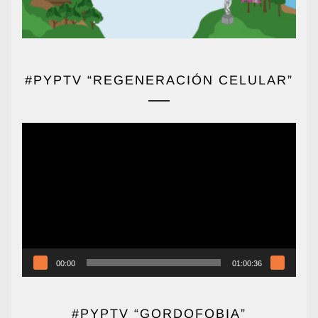
#PYPTV “REGENERACIÓN CELULAR”
Reproductor
de
vídeo
00:00
01:00:36
#PYPTV “GORDOFOBIA”