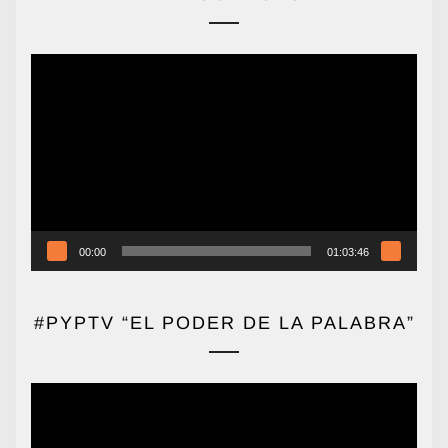
Reproductor
de
vídeo
00:00
01:03:46
#PYPTV “EL PODER DE LA PALABRA”
Reproductor
de
vídeo