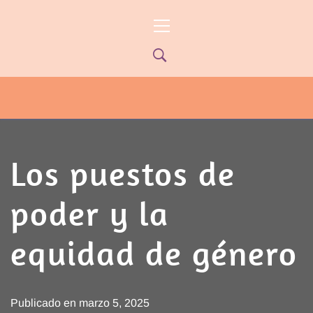
Ir
Menú
al
principal
contenido
PYP NEWS
PYPTV – MIÉRCOLES 22HS CANAL
ONCE PARANÁ YOUTUBE/PYPNEWS –
FLOW 541
Los puestos de
poder y la
equidad de género
Publicado en
marzo 5, 2025