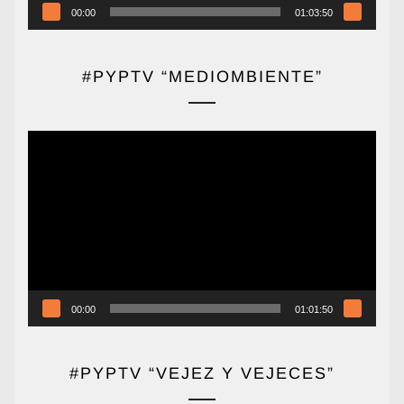
00:00
01:03:50
#PYPTV “MEDIOMBIENTE”
Reproductor
de
vídeo
00:00
01:01:50
#PYPTV “VEJEZ Y VEJECES”