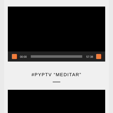
Reproductor
de
vídeo
00:00
57:38
#PYPTV “MEDITAR”
Reproductor
de
vídeo