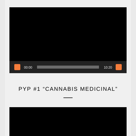
Reproductor
de
vídeo
00:00
10:20
PYP #1 “CANNABIS MEDICINAL”
Reproductor
de
vídeo