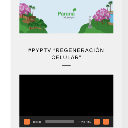
#PYPTV “REGENERACIÓN
CELULAR”
Reproductor
de
vídeo
00:00
01:00:36