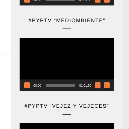
#PYPTV “MEDIOMBIENTE”
Reproductor
de
vídeo
00:00
01:01:50
#PYPTV “VEJEZ Y VEJECES”
Reproductor