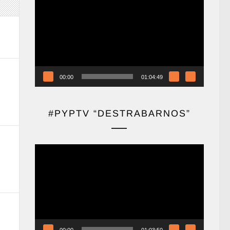
de
vídeo
00:00
01:04:49
#PYPTV “DESTRABARNOS”
Reproductor
de
vídeo
00:00
01:03:50