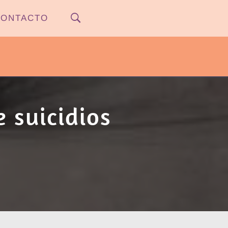
ONTACTO
PYPNEWS – FLOW 541
 suicidios