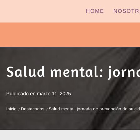
Ir
HOME
NOSOTR
al
contenido
PYPTV – MIÉRCOLES
Salud mental: jorn
Publicado en
marzo 11, 2025
Inicio
Destacadas
Salud mental: jornada de prevención de suicid