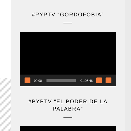
#PYPTV “GORDOFOBIA”
Reproductor
de
vídeo
00:00
01:03:46
#PYPTV “EL PODER DE LA
PALABRA”
Reproductor