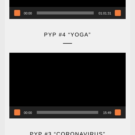
00:00
01:01:31
PYP #4 “YOGA”
Reproductor
de
vídeo
00:00
15:49
PYP #3 “CORONAVIRUS”