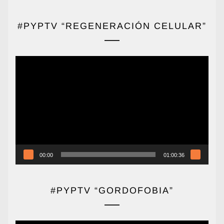
#PYPTV “REGENERACIÓN CELULAR”
Reproductor
de
vídeo
00:00
01:00:36
#PYPTV “GORDOFOBIA”