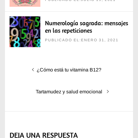
Numerología sagrada: mensajes
en las repeticiones
PUBLICADO EL:ENERO 31, 2021
Navegación
Entrada
¿Cómo está tu vitamina B12?
de
anterior:
entradas
Entrada
Tartamudez y salud emocional
siguiente:
DEJA UNA RESPUESTA