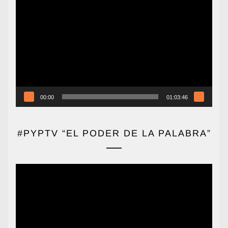
Reproductor
de
vídeo
00:00
01:03:46
#PYPTV “EL PODER DE LA PALABRA”
Reproductor
de
vídeo