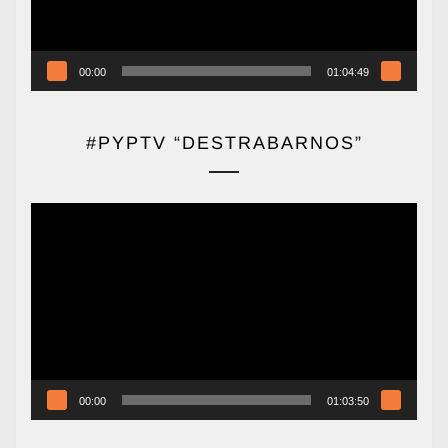
00:00
01:04:49
#PYPTV “DESTRABARNOS”
Reproductor
de
vídeo
00:00
01:03:50