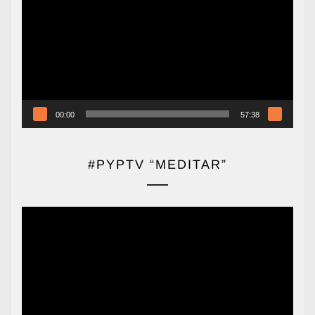
de
vídeo
00:00
57:38
#PYPTV “MEDITAR”
Reproductor
de
vídeo