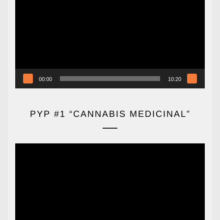
vídeo
00:00
10:20
PYP #1 “CANNABIS MEDICINAL”
Reproductor
de
vídeo