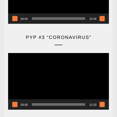
00:00
15:49
PYP #3 “CORONAVIRUS”
Reproductor
de
vídeo
00:00
12:33