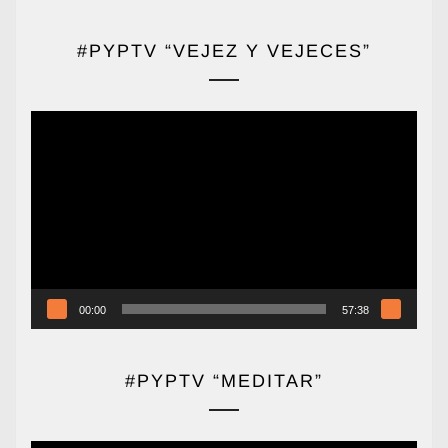
#PYPTV “VEJEZ Y VEJECES”
Reproductor
de
vídeo
00:00
57:38
#PYPTV “MEDITAR”