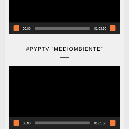
00:00
01:03:50
#PYPTV “MEDIOMBIENTE”
Reproductor
de
vídeo
00:00
01:01:50