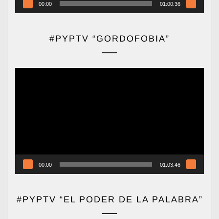
00:00
01:00:36
#PYPTV “GORDOFOBIA”
Reproductor
de
vídeo
00:00
01:03:46
#PYPTV “EL PODER DE LA PALABRA”