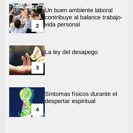
Un buen ambiente laboral
contribuye al balance trabajo-
vida personal
2
La ley del desapego
3
Síntomas físicos durante el
despertar espiritual
4