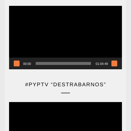
Reproductor
de
vídeo
00:00
01:04:49
#PYPTV “DESTRABARNOS”
Reproductor
de
vídeo