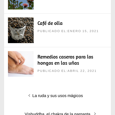
Café de olla
PUBLICADO EL:ENERO 15, 2021
Remedios caseros para los
hongos en las uñas
PUBLICADO EL:ABRIL 22, 2021
Navegación
Entrada
La ruda y sus usos mágicos
de
anterior:
entradas
Entrada
Vishuddha, el chakra de la garganta