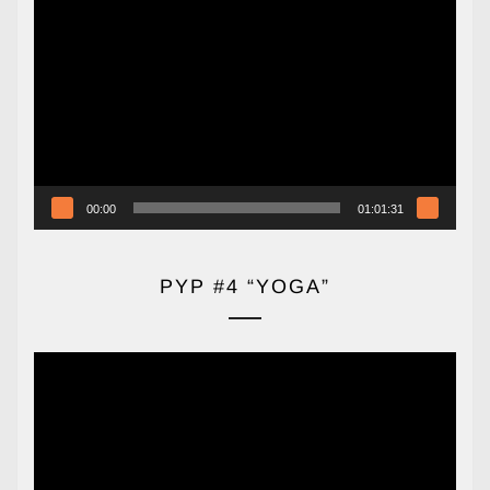
Reproductor
de
vídeo
00:00
01:01:31
PYP #4 “YOGA”
Reproductor
de
vídeo