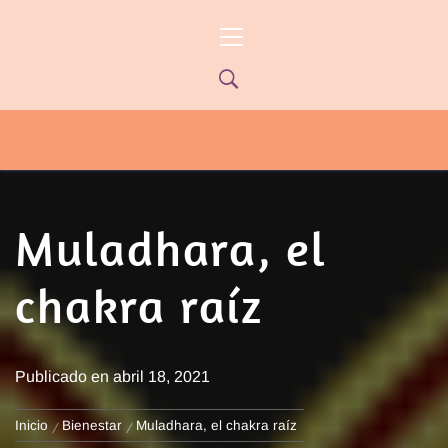
Ir
Menú
al
principal
contenido
PYP NEWS
PYPTV – MIÉRCOLES 22HS CANAL
ONCE PARANÁ YOUTUBE/PYPNEWS –
FLOW 541
Muladhara, el
chakra raíz
Publicado en
abril 18, 2021
Inicio
Bienestar
Muladhara, el chakra raíz