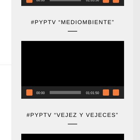
#PYPTV “MEDIOMBIENTE”
Reproductor
de
vídeo
00:00
01:01:50
#PYPTV “VEJEZ Y VEJECES”
Reproductor