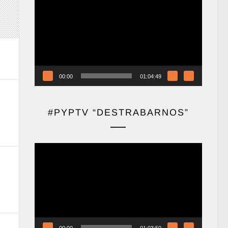
de
vídeo
00:00
01:04:49
#PYPTV “DESTRABARNOS”
Reproductor
de
vídeo
00:00
01:03:50