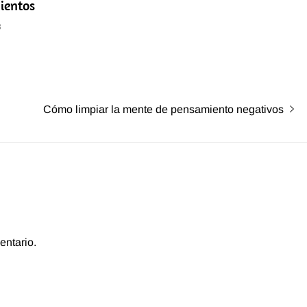
ientos
3
Entrada
Cómo limpiar la mente de pensamiento negativos
siguiente:
entario.