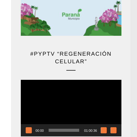
#PYPTV “REGENERACIÓN
CELULAR”
Reproductor
de
vídeo
00:00
01:00:36