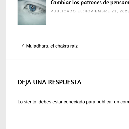
Cambiar los patrones de pensam
PUBLICADO EL:NOVIEMBRE 21, 202
Navegación
Entrada
Muladhara, el chakra raíz
de
anterior:
entradas
DEJA UNA RESPUESTA
Lo siento, debes estar
conectado
para publicar un com