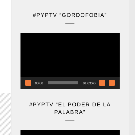
#PYPTV “GORDOFOBIA”
Reproductor
de
vídeo
00:00
01:03:46
#PYPTV “EL PODER DE LA
PALABRA”
Reproductor