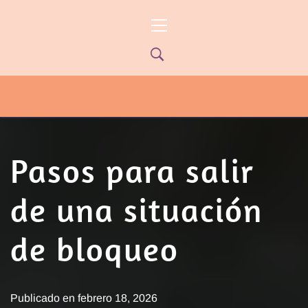
Ir
Menú
al
principal
contenido
PYP NEWS
PYPTV – MIÉRCOLES 22HS CANAL
ONCE PARANÁ YOUTUBE/PYPNEWS –
FLOW 541
Pasos para salir
de una situación
de bloqueo
Publicado en
febrero 18, 2026