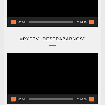
00:00
01:04:49
#PYPTV “DESTRABARNOS”
Reproductor
de
vídeo
00:00
01:03:50