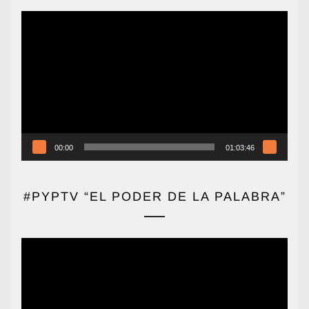
Reproductor
de
vídeo
00:00
01:03:46
#PYPTV “EL PODER DE LA PALABRA”
Reproductor
de
vídeo