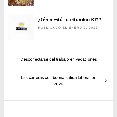
¿Cómo está tu vitamina B12?
PUBLICADO EL:ENERO 2, 2023
Navegación
Entrada
Desconectarse del trabajo en vacaciones
de
anterior:
entradas
Entrada
Las carreras con buena salida laboral en
siguiente:
2026