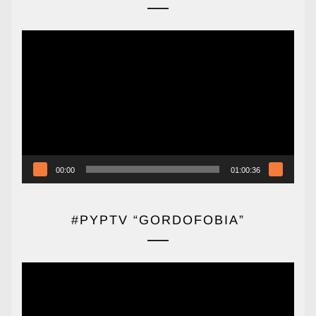
Reproductor
de
vídeo
00:00
01:00:36
#PYPTV “GORDOFOBIA”
Reproductor
de
vídeo