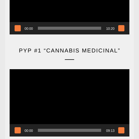
00:00
10:20
PYP #1 “CANNABIS MEDICINAL”
Reproductor
de
vídeo
00:00
09:13