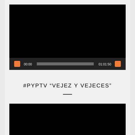
Reproductor
de
vídeo
00:00
01:01:50
#PYPTV “VEJEZ Y VEJECES”
Reproductor
de
vídeo