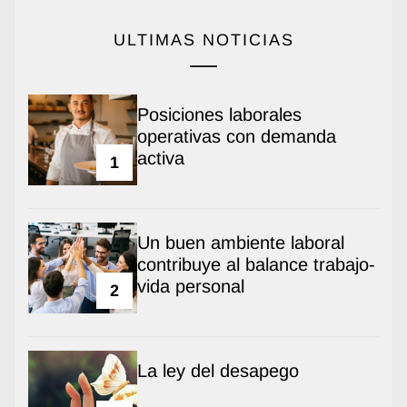
ULTIMAS NOTICIAS
Posiciones laborales
operativas con demanda
activa
1
Un buen ambiente laboral
contribuye al balance trabajo-
vida personal
2
La ley del desapego