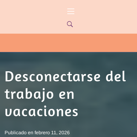
Ir
Menú
al
principal
contenido
PYP NEWS
PYPTV – MIÉRCOLES 22HS CANAL
ONCE PARANÁ YOUTUBE/PYPNEWS –
FLOW 541
Desconectarse del
trabajo en
vacaciones
Publicado en
febrero 11, 2026