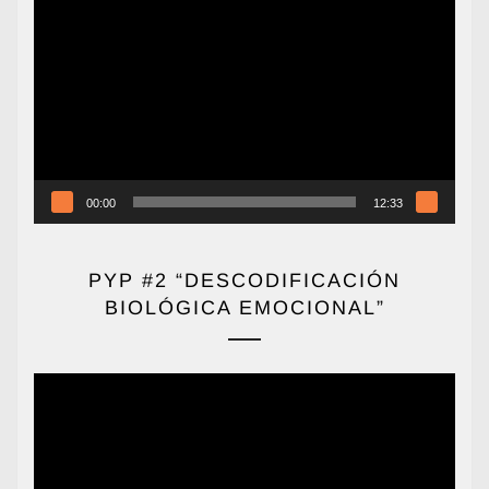
de
vídeo
00:00
12:33
PYP #2 “DESCODIFICACIÓN
BIOLÓGICA EMOCIONAL”
Reproductor
de
vídeo