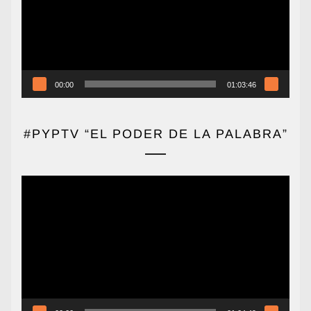
00:00
01:03:46
#PYPTV “EL PODER DE LA PALABRA”
Reproductor
de
vídeo