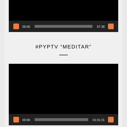
00:00
57:38
#PYPTV “MEDITAR”
Reproductor
de
vídeo
00:00
01:01:31