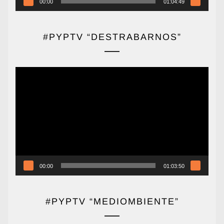
00:00
01:04:49
#PYPTV “DESTRABARNOS”
Reproductor
de
vídeo
00:00
01:03:50
#PYPTV “MEDIOMBIENTE”