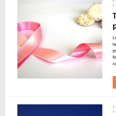
#
#
L
l
p
f
c
#
#