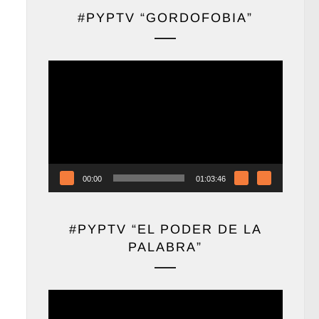
#PYPTV “GORDOFOBIA”
Reproductor
de
vídeo
00:00
01:03:46
#PYPTV “EL PODER DE LA
PALABRA”
Reproductor
de