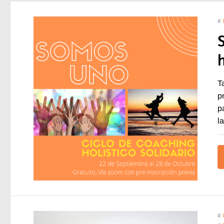
#
T
p
p
l
#