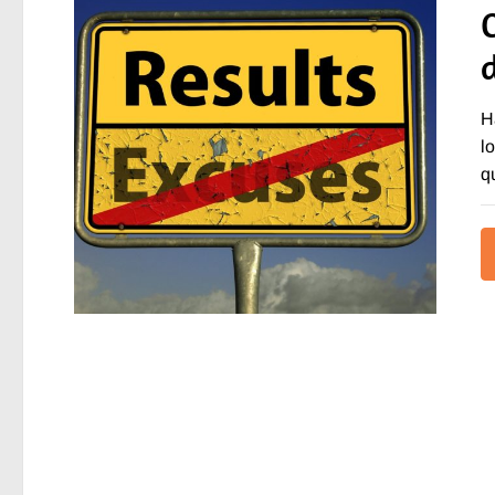
H
l
q