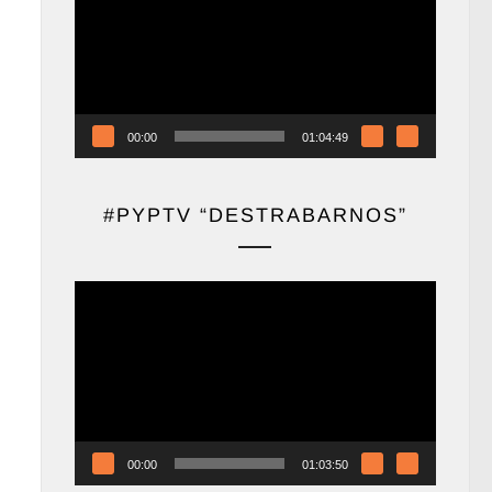
vídeo
00:00
01:04:49
#PYPTV “DESTRABARNOS”
Reproductor
de
vídeo
00:00
01:03:50