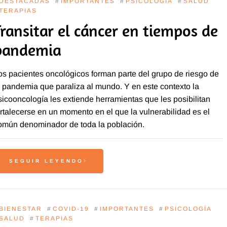
DESTACADAS
#
IMPORTANTES
#
PSICOLOGÍA
#
SALUD
TERAPIAS
Transitar el cáncer en tiempos de
pandemia
os pacientes oncológicos forman parte del grupo de riesgo de
a pandemia que paraliza al mundo. Y en este contexto la
sicooncología les extiende herramientas que les posibilitan
ortalecerse en un momento en el que la vulnerabilidad es el
omún denominador de toda la población.
SEGUIR LEYENDO
BIENESTAR
#
COVID-19
#
IMPORTANTES
#
PSICOLOGÍA
SALUD
#
TERAPIAS