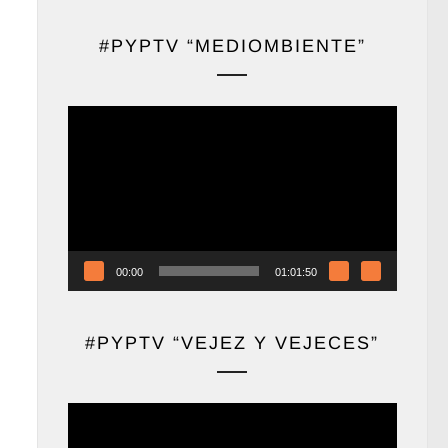
#PYPTV “MEDIOMBIENTE”
Reproductor
de
vídeo
00:00
01:01:50
#PYPTV “VEJEZ Y VEJECES”
Reproductor
de