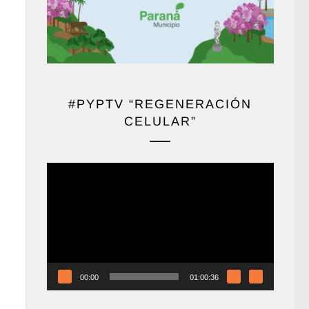
#PYPTV “REGENERACIÓN
CELULAR”
Reproductor
de
vídeo
00:00
01:00:36