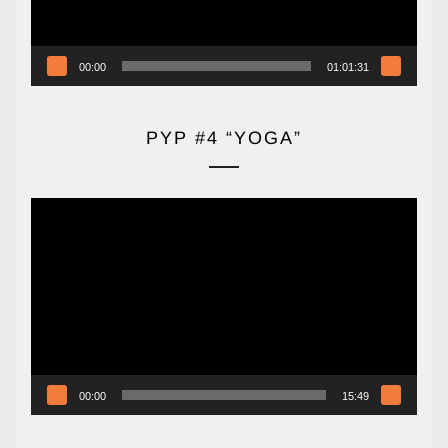
00:00
01:01:31
PYP #4 “YOGA”
Reproductor
de
vídeo
00:00
15:49