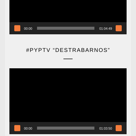
00:00
01:04:49
#PYPTV “DESTRABARNOS”
Reproductor
de
vídeo
00:00
01:03:50