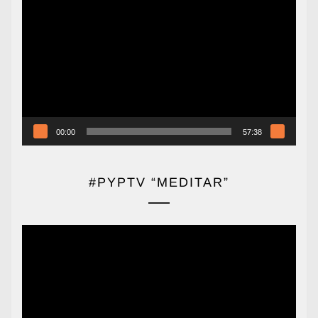
de
vídeo
00:00
57:38
#PYPTV “MEDITAR”
Reproductor
de
vídeo