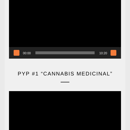
de
vídeo
00:00
10:20
PYP #1 “CANNABIS MEDICINAL”
Reproductor
de
vídeo