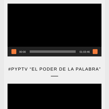
Reproductor
de
vídeo
00:00
01:03:46
#PYPTV “EL PODER DE LA PALABRA”
Reproductor
de
vídeo