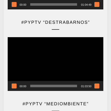
00:00
01:04:49
#PYPTV “DESTRABARNOS”
Reproductor
de
vídeo
00:00
01:03:50
#PYPTV “MEDIOMBIENTE”