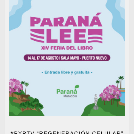
#PYPTV “REGENERACIÓN CELULAR”