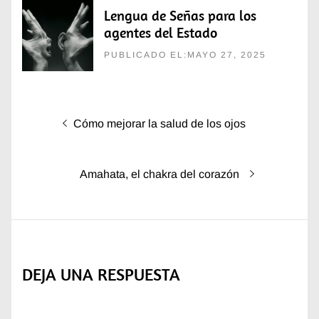
Lengua de Señas para los
agentes del Estado
PUBLICADO EL:MAYO 27, 2025
Navegación
Entrada
Cómo mejorar la salud de los ojos
de
anterior:
entradas
Entrada
Amahata, el chakra del corazón
siguiente:
DEJA UNA RESPUESTA