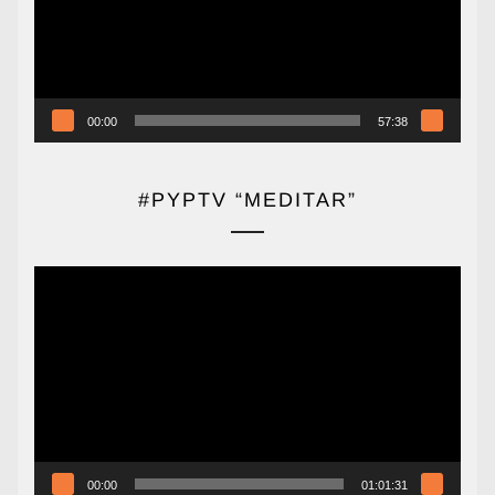
00:00
57:38
#PYPTV “MEDITAR”
Reproductor
de
vídeo
00:00
01:01:31