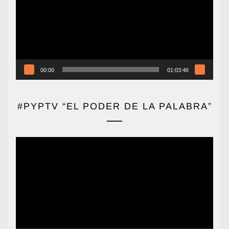
vídeo
00:00
01:03:46
#PYPTV “EL PODER DE LA PALABRA”
Reproductor
de
vídeo