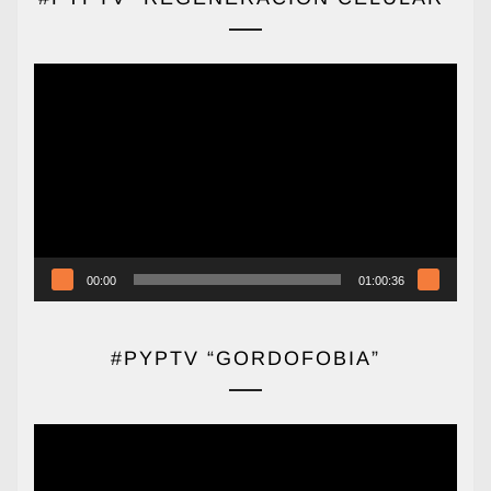
Reproductor
de
vídeo
00:00
01:00:36
#PYPTV “GORDOFOBIA”
Reproductor
de