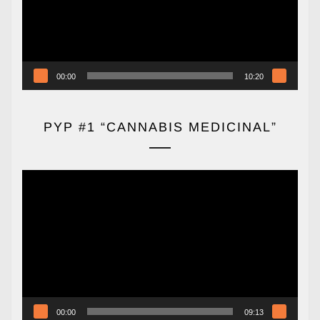
00:00
10:20
PYP #1 “CANNABIS MEDICINAL”
Reproductor
de
vídeo
00:00
09:13