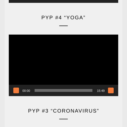
PYP #4 “YOGA”
Reproductor
de
vídeo
00:00
15:49
PYP #3 “CORONAVIRUS”