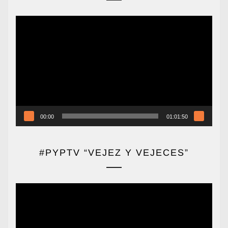
Reproductor
de
vídeo
00:00
01:01:50
#PYPTV “VEJEZ Y VEJECES”
Reproductor
de
vídeo