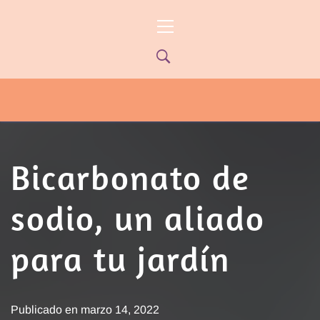
Ir
Menú
al
principal
contenido
PYP NEWS
PYPTV – MIÉRCOLES 22HS CANAL
ONCE PARANÁ YOUTUBE/PYPNEWS –
FLOW 541
Bicarbonato de
sodio, un aliado
para tu jardín
Publicado en
marzo 14, 2022