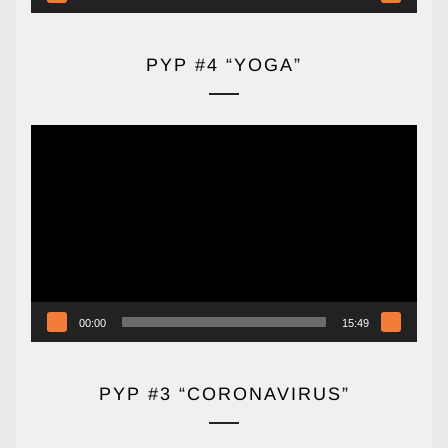
PYP #4 “YOGA”
Reproductor
de
vídeo
00:00
15:49
PYP #3 “CORONAVIRUS”