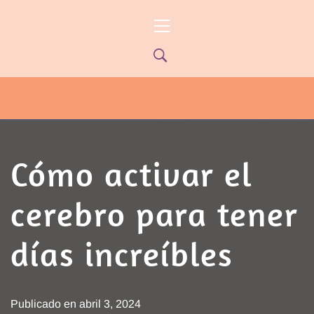
Ir
Menú
al
principal
contenido
PYP NEWS
PYPTV – MIÉRCOLES 22HS CANAL
ONCE PARANÁ YOUTUBE/PYPNEWS –
FLOW 541
Cómo activar el
cerebro para tener
días increíbles
Publicado en
abril 3, 2024