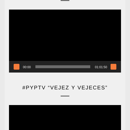
Reproductor
de
vídeo
00:00
01:01:50
#PYPTV “VEJEZ Y VEJECES”
Reproductor
de
vídeo