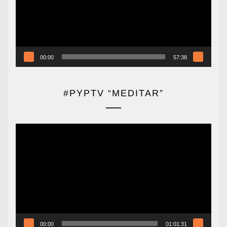
00:00
57:38
#PYPTV “MEDITAR”
Reproductor
de
vídeo
00:00
01:01:31