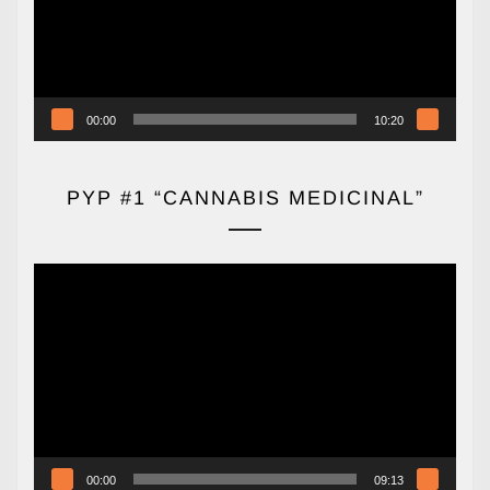
00:00
10:20
PYP #1 “CANNABIS MEDICINAL”
Reproductor
de
vídeo
00:00
09:13