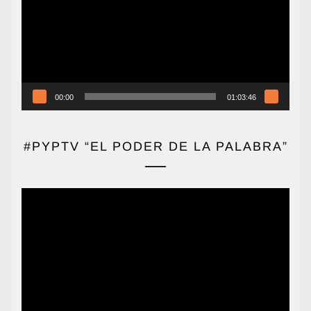
vídeo
00:00
01:03:46
#PYPTV “EL PODER DE LA PALABRA”
Reproductor
de
vídeo