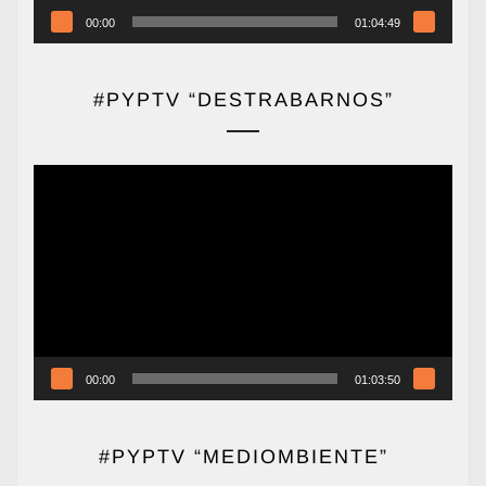
00:00
01:04:49
#PYPTV “DESTRABARNOS”
Reproductor
de
vídeo
00:00
01:03:50
#PYPTV “MEDIOMBIENTE”