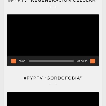
#PYPTV “REGENERACIÓN CELULAR”
Reproductor
de
vídeo
00:00
01:00:36
#PYPTV “GORDOFOBIA”
Reproductor
de