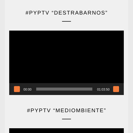
#PYPTV “DESTRABARNOS”
Reproductor
de
vídeo
00:00
01:03:50
#PYPTV “MEDIOMBIENTE”
Reproductor