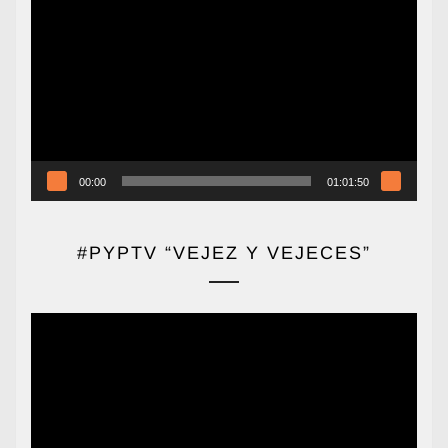
de
vídeo
00:00
01:01:50
#PYPTV “VEJEZ Y VEJECES”
Reproductor
de
vídeo