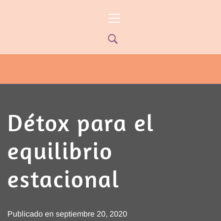
Ir
Menú
al
principal
contenido
PYP NEWS
PYPTV – MIÉRCOLES 22HS CANAL
ONCE PARANÁ YOUTUBE/PYPNEWS –
FLOW 541
Détox para el
equilibrio
estacional
Publicado en
septiembre 20, 2020