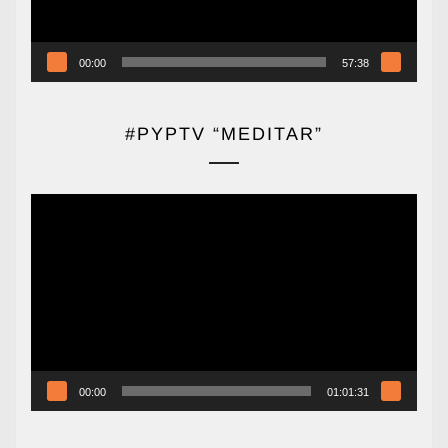
00:00
57:38
#PYPTV “MEDITAR”
Reproductor
de
vídeo
00:00
01:01:31