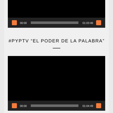
00:00
01:03:46
#PYPTV “EL PODER DE LA PALABRA”
Reproductor
de
vídeo
00:00
01:04:49