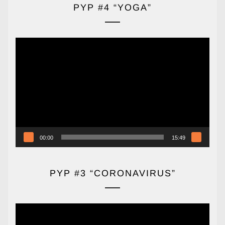
PYP #4 “YOGA”
Reproductor
de
vídeo
00:00
15:49
PYP #3 “CORONAVIRUS”
Reproductor
de