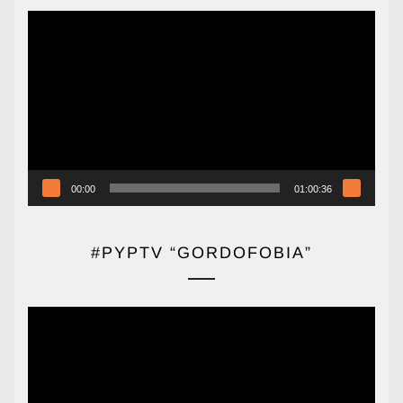
Reproductor
de
vídeo
00:00
01:00:36
#PYPTV “GORDOFOBIA”
Reproductor
de
vídeo