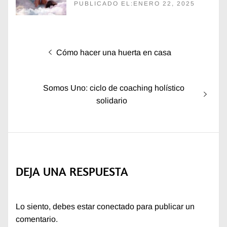
PUBLICADO EL:ENERO 22, 2025
Navegación
Entrada
Cómo hacer una huerta en casa
de
anterior:
entradas
Entrada
Somos Uno: ciclo de coaching holístico
siguiente:
solidario
DEJA UNA RESPUESTA
Lo siento, debes estar
conectado
para publicar un
comentario.