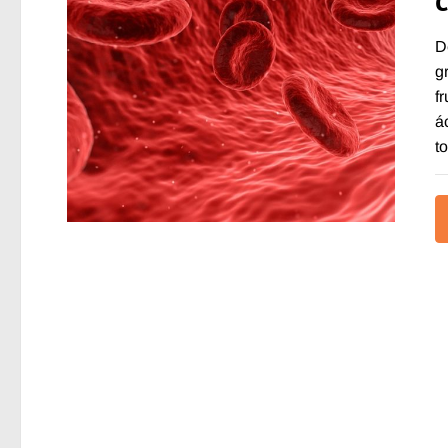
D
g
f
á
t