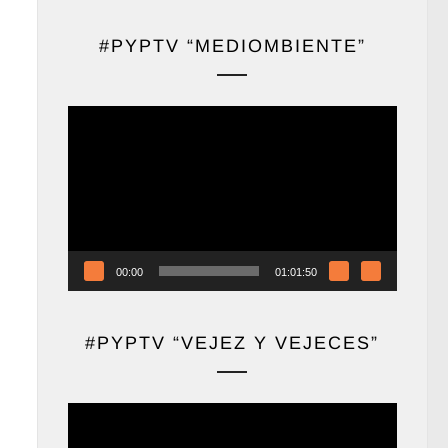
#PYPTV “MEDIOMBIENTE”
Reproductor
de
vídeo
00:00
01:01:50
#PYPTV “VEJEZ Y VEJECES”
Reproductor
de