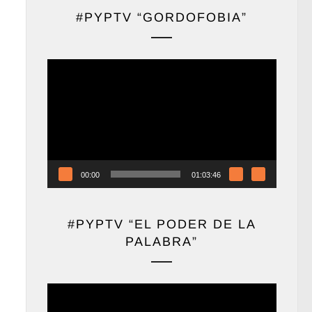
#PYPTV “GORDOFOBIA”
Reproductor
de
vídeo
00:00
01:03:46
#PYPTV “EL PODER DE LA
PALABRA”
Reproductor
de