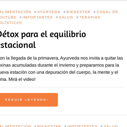
ALIMENTACIÓN
#
AYURVEDA
#
BIENESTAR
#
CANAL DE
OUTUBE
#
IMPORTANTES
#
SALUD
#
TERAPIAS
OLÍSTICAS
Détox para el equilibrio
estacional
on la llegada de la primavera, Ayurveda nos invita a quitar las
oxinas acumuladas durante el invierno y prepararnos para la
ueva estación con una depuración del cuerpo, la mente y el
lma. Mirá el video!
SEGUIR LEYENDO
ALIMENTACIÓN
#
BIENESTAR
#
IMPORTANTES
#
SALUD