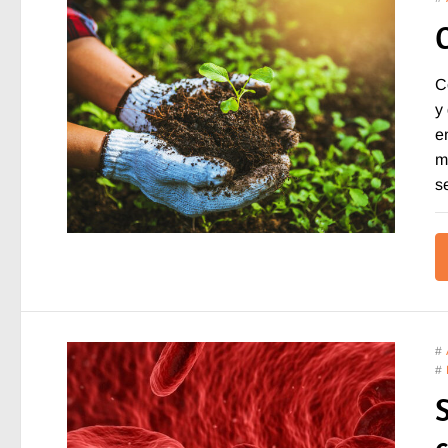
C
y
e
m
s
#
#