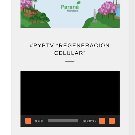
#PYPTV “REGENERACIÓN
CELULAR”
Reproductor
de
vídeo
00:00
01:00:36