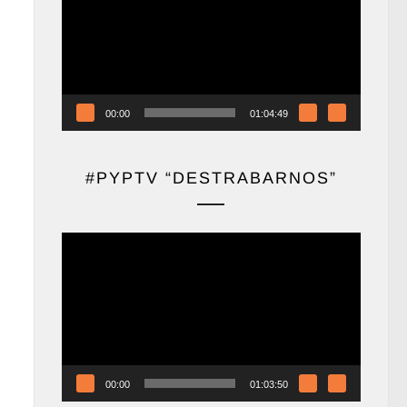
vídeo
00:00
01:04:49
#PYPTV “DESTRABARNOS”
Reproductor
de
vídeo
00:00
01:03:50