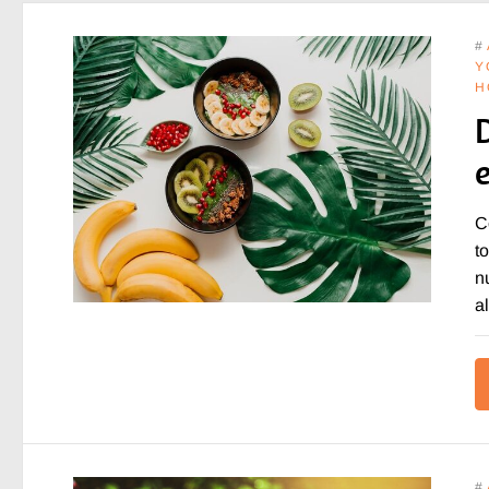
#
Y
H
C
t
n
a
#