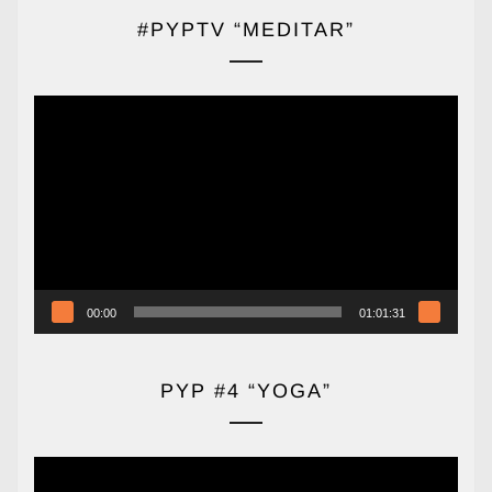
#PYPTV “MEDITAR”
Reproductor
de
vídeo
00:00
01:01:31
PYP #4 “YOGA”
Reproductor