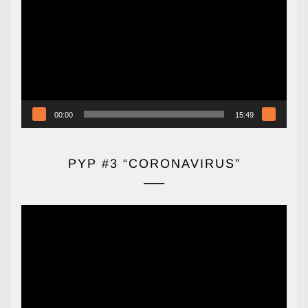
de
vídeo
00:00
15:49
PYP #3 “CORONAVIRUS”
Reproductor
de
vídeo