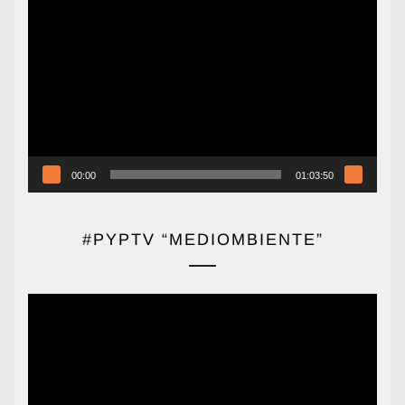
Reproductor
de
vídeo
00:00
01:03:50
#PYPTV “MEDIOMBIENTE”
Reproductor
de
vídeo