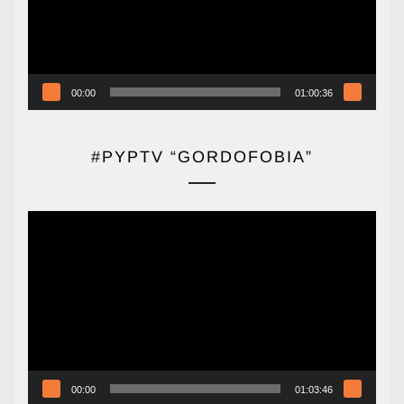
00:00
01:00:36
#PYPTV “GORDOFOBIA”
Reproductor
de
vídeo
00:00
01:03:46