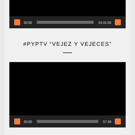
00:00
01:01:50
#PYPTV “VEJEZ Y VEJECES”
Reproductor
de
vídeo
00:00
57:38