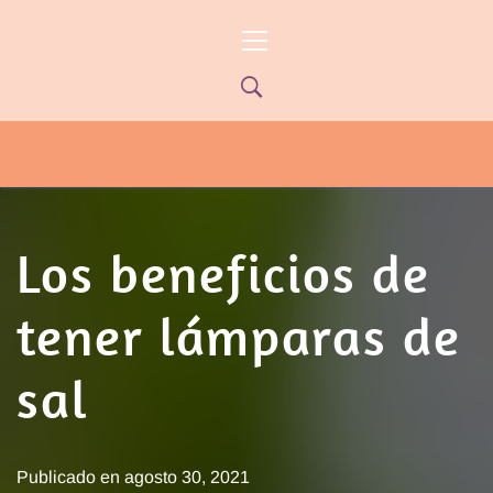
Ir
Menú
al
principal
contenido
PYP NEWS
PYPTV – MIÉRCOLES 22HS CANAL
ONCE PARANÁ YOUTUBE/PYPNEWS –
FLOW 541
Los beneficios de
tener lámparas de
sal
Publicado en
agosto 30, 2021