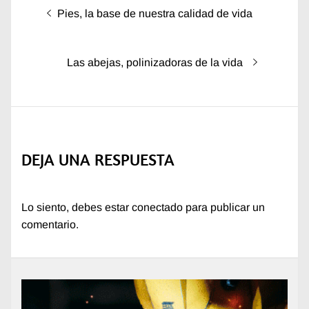
Navegación
Entrada
Pies, la base de nuestra calidad de vida
de
anterior:
entradas
Entrada
Las abejas, polinizadoras de la vida
siguiente:
DEJA UNA RESPUESTA
Lo siento, debes estar
conectado
para publicar un
comentario.