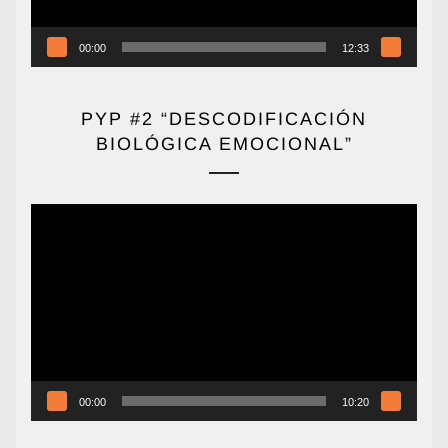
00:00
12:33
PYP #2 “DESCODIFICACIÓN
BIOLÓGICA EMOCIONAL”
Reproductor
de
vídeo
00:00
10:20