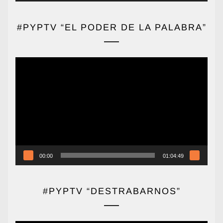
#PYPTV “EL PODER DE LA PALABRA”
Reproductor
de
vídeo
00:00
01:04:49
#PYPTV “DESTRABARNOS”