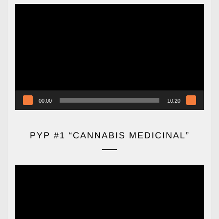
Reproductor
de
vídeo
00:00
10:20
PYP #1 “CANNABIS MEDICINAL”
Reproductor
de
vídeo