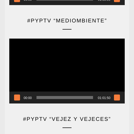
#PYPTV “MEDIOMBIENTE”
Reproductor
de
vídeo
00:00
01:01:50
#PYPTV “VEJEZ Y VEJECES”