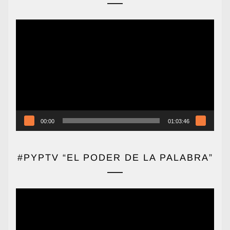
Reproductor
de
vídeo
00:00
01:03:46
#PYPTV “EL PODER DE LA PALABRA”
Reproductor
de
vídeo