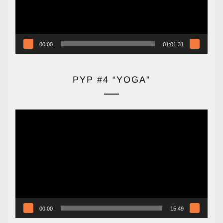
00:00
01:01:31
PYP #4 “YOGA”
Reproductor
de
vídeo
00:00
15:49