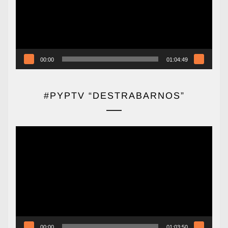
00:00
01:04:49
#PYPTV “DESTRABARNOS”
Reproductor
de
vídeo
00:00
01:03:50