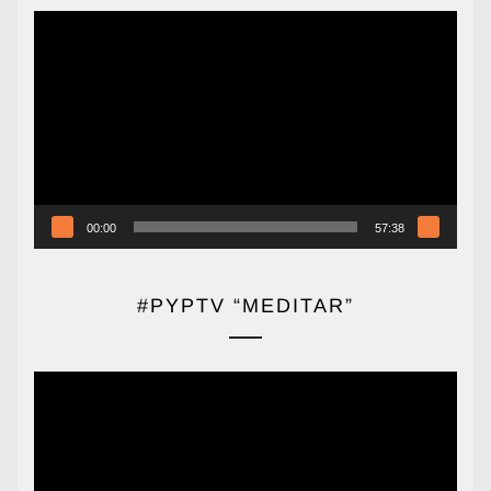
Reproductor
de
vídeo
00:00
57:38
#PYPTV “MEDITAR”
Reproductor
de
vídeo