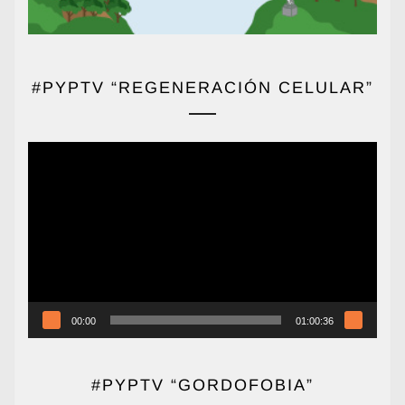
#PYPTV “REGENERACIÓN CELULAR”
Reproductor
de
vídeo
00:00
01:00:36
#PYPTV “GORDOFOBIA”