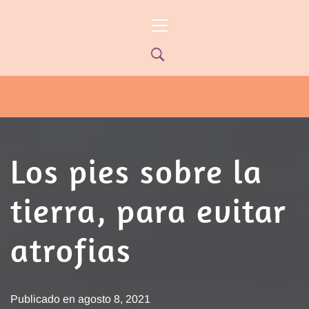
Ir
Menú
al
principal
contenido
PYP NEWS
PYPTV – MIÉRCOLES 22HS CANAL
ONCE PARANÁ YOUTUBE/PYPNEWS –
FLOW 541
Los pies sobre la
tierra, para evitar
atrofias
Publicado en
agosto 8, 2021