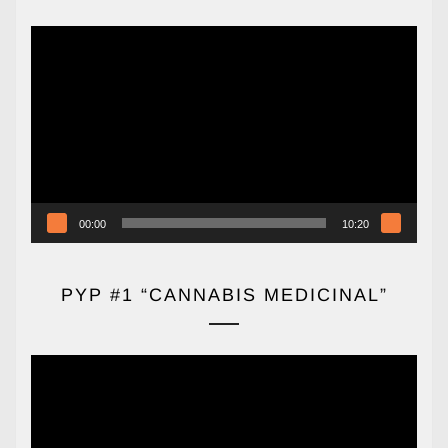
Reproductor
de
vídeo
00:00
10:20
PYP #1 “CANNABIS MEDICINAL”
Reproductor
de
vídeo