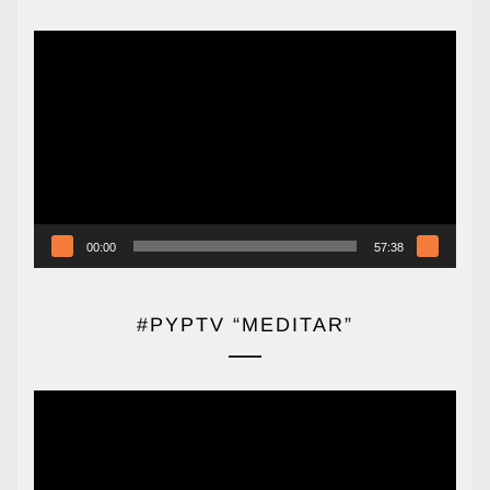
Reproductor
de
vídeo
00:00
57:38
#PYPTV “MEDITAR”
Reproductor
de
vídeo