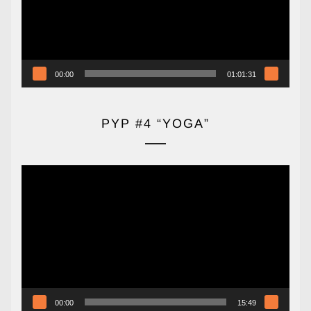
00:00
01:01:31
PYP #4 “YOGA”
Reproductor
de
vídeo
00:00
15:49