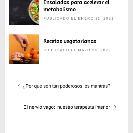
Ensaladas para acelerar el
metabolismo
PUBLICADO EL:ENERO 11, 2021
Recetas vegetarianas
PUBLICADO EL:MAYO 24, 2023
Navegación
Entrada
¿Por qué son tan poderosos los mantras?
de
anterior:
entradas
Entrada
El nervio vago: nuestro terapeuta interior
siguiente: