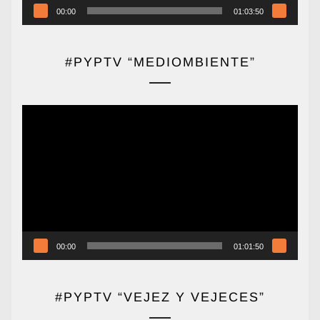
00:00
01:03:50
#PYPTV “MEDIOMBIENTE”
Reproductor
de
vídeo
00:00
01:01:50
#PYPTV “VEJEZ Y VEJECES”