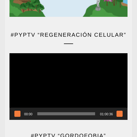
#PYPTV “REGENERACIÓN CELULAR”
Reproductor
de
vídeo
00:00
01:00:36
#PYPTV “GORDOFOBIA”