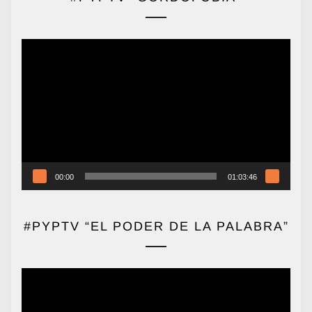
Reproductor
de
vídeo
00:00
01:03:46
#PYPTV “EL PODER DE LA PALABRA”
Reproductor
de
vídeo