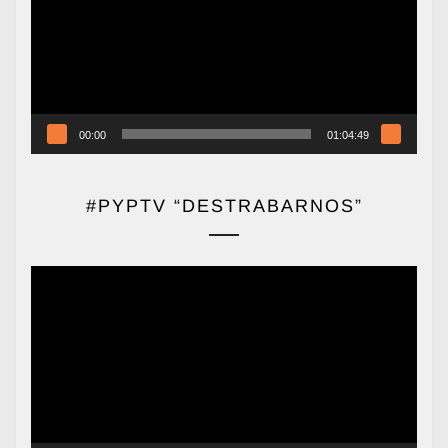
00:00
01:04:49
#PYPTV “DESTRABARNOS”
Reproductor
de
vídeo