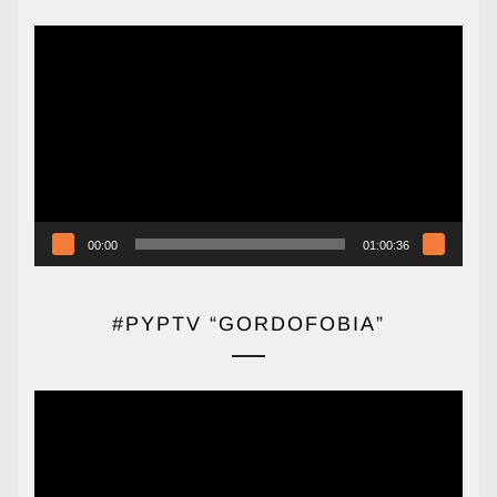
Reproductor
de
vídeo
00:00
01:00:36
#PYPTV “GORDOFOBIA”
Reproductor
de
vídeo