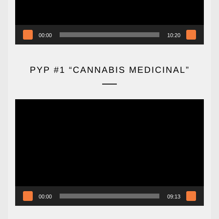
00:00
10:20
PYP #1 “CANNABIS MEDICINAL”
Reproductor
de
vídeo
00:00
09:13