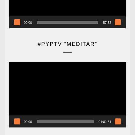
00:00
57:38
#PYPTV “MEDITAR”
Reproductor
de
vídeo
00:00
01:01:31