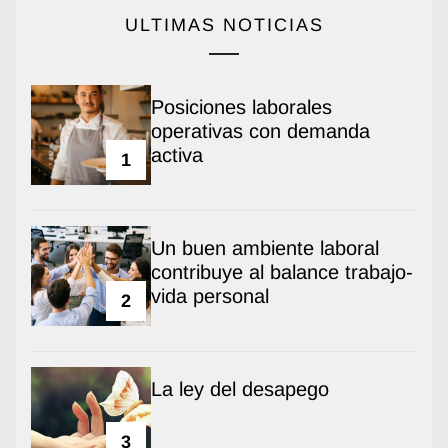
ULTIMAS NOTICIAS
Posiciones laborales
operativas con demanda
activa
1
Un buen ambiente laboral
contribuye al balance trabajo-
vida personal
2
La ley del desapego
3