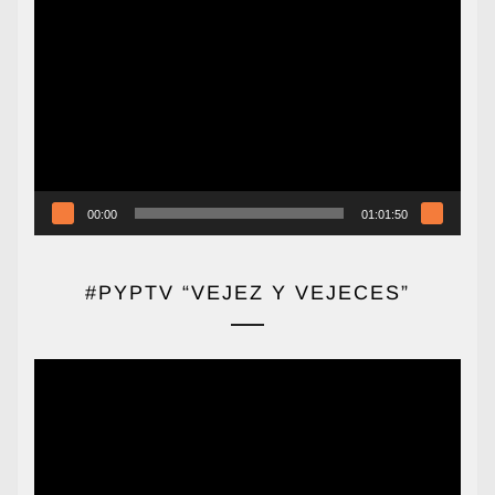
Reproductor
de
vídeo
00:00
01:01:50
#PYPTV “VEJEZ Y VEJECES”
Reproductor
de
vídeo