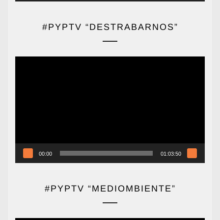
#PYPTV “DESTRABARNOS”
Reproductor
de
vídeo
00:00
01:03:50
#PYPTV “MEDIOMBIENTE”