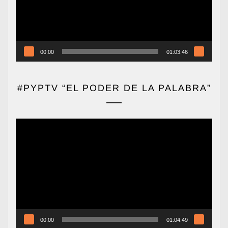
00:00
01:03:46
#PYPTV “EL PODER DE LA PALABRA”
Reproductor
de
vídeo
00:00
01:04:49