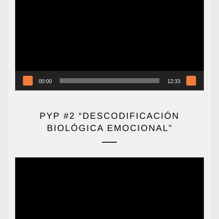
de
vídeo
00:00
12:33
PYP #2 “DESCODIFICACIÓN
BIOLÓGICA EMOCIONAL”
Reproductor
de
vídeo