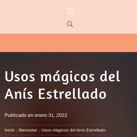
Ir
Menú
al
principal
contenido
PYP NEWS
PYPTV – MIÉRCOLES 22HS CANAL
ONCE PARANÁ YOUTUBE/PYPNEWS –
FLOW 541
Usos mágicos del
Anís Estrellado
Publicado en
enero 31, 2022
Inicio
Bienestar
Usos mágicos del Anís Estrellado