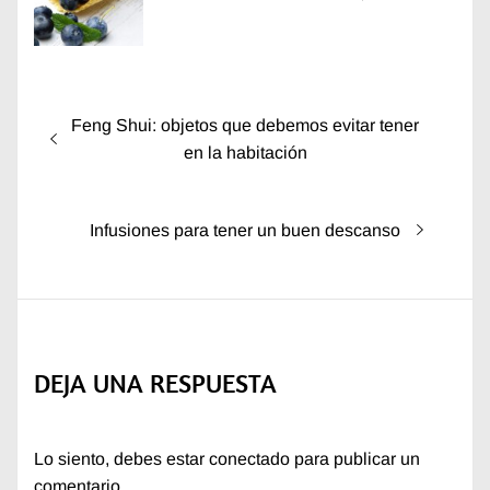
Navegación
Entrada
Feng Shui: objetos que debemos evitar tener
de
anterior:
en la habitación
entradas
Entrada
Infusiones para tener un buen descanso
siguiente:
DEJA UNA RESPUESTA
Lo siento, debes estar
conectado
para publicar un
comentario.