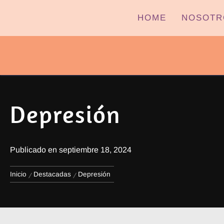
Ir
HOME
NOSOTR
al
contenido
PYPTV – MIÉRCOLES
Depresión
Publicado en
septiembre 18, 2024
Inicio
Destacadas
Depresión