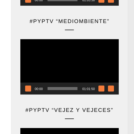
#PYPTV “MEDIOMBIENTE”
Reproductor
de
vídeo
00:00
01:01:50
#PYPTV “VEJEZ Y VEJECES”
Reproductor