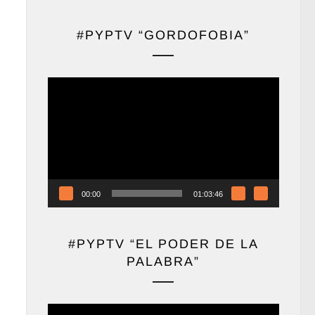
#PYPTV “GORDOFOBIA”
Reproductor
de
vídeo
00:00
01:03:46
#PYPTV “EL PODER DE LA
PALABRA”
Reproductor