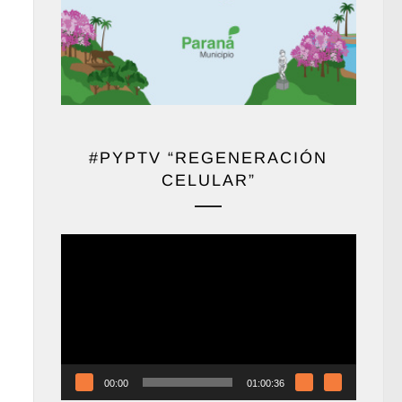
#PYPTV “REGENERACIÓN
CELULAR”
Reproductor
de
vídeo
00:00
01:00:36