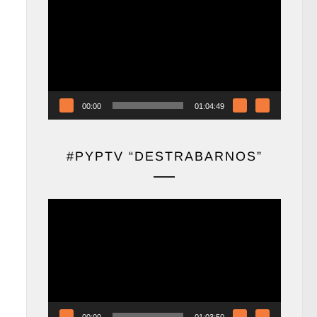
de
vídeo
00:00
01:04:49
#PYPTV “DESTRABARNOS”
Reproductor
de
vídeo
00:00
01:03:50