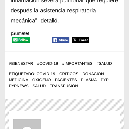
inflamación severa pulmonar que requiere
después la asistencia respiratoria
mecánica”, detalló.
¡Sumate!
#
BIENESTAR
#
COVID-19
#
IMPORTANTES
#
SALUD
ETIQUETADO:
COVID-19
CRÍTICOS
DONACIÓN
MEDICINA
OXÍGENO
PACIENTES
PLASMA
PYP
PYPNEWS
SALUD
TRANSFUSIÓN