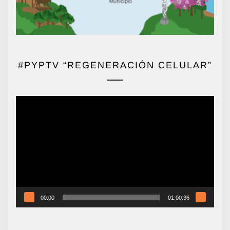
#PYPTV “REGENERACIÓN CELULAR”
Reproductor
de
vídeo
00:00
01:00:36