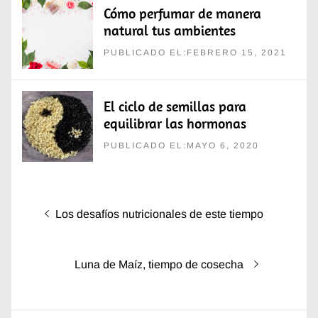
Cómo perfumar de manera
natural tus ambientes
PUBLICADO EL:FEBRERO 15, 2021
El ciclo de semillas para
equilibrar las hormonas
PUBLICADO EL:MAYO 6, 2020
Navegación
Entrada
Los desafíos nutricionales de este tiempo
de
anterior:
entradas
Entrada
Luna de Maíz, tiempo de cosecha
siguiente: