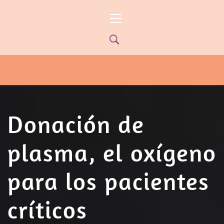
Ir
Menú
al
principal
contenido
PYP NEWS
PYPTV – MIÉRCOLES 22HS CANAL
ONCE PARANÁ YOUTUBE/PYPNEWS –
FLOW 541
Donación de
plasma, el oxígeno
para los pacientes
críticos