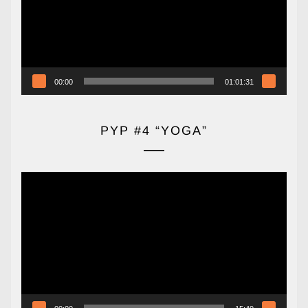
00:00
01:01:31
PYP #4 “YOGA”
Reproductor
de
vídeo