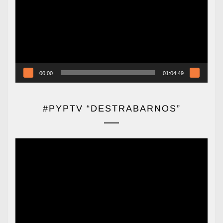
vídeo
00:00
01:04:49
#PYPTV “DESTRABARNOS”
Reproductor
de
vídeo