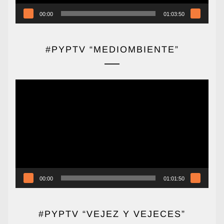
00:00
01:03:50
#PYPTV “MEDIOMBIENTE”
Reproductor
de
vídeo
00:00
01:01:50
#PYPTV “VEJEZ Y VEJECES”