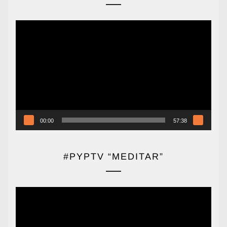
Reproductor
de
vídeo
00:00
57:38
#PYPTV “MEDITAR”
Reproductor
de
vídeo