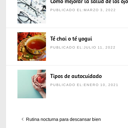
Cómo mejorar la salud de los ojo
PUBLICADO EL:MARZO 3, 2022
Té chai o té yogui
PUBLICADO EL:JULIO 11, 2022
Tipos de autocuidado
PUBLICADO EL:ENERO 10, 2021
Navegación
Entrada
Rutina nocturna para descansar bien
de
anterior: