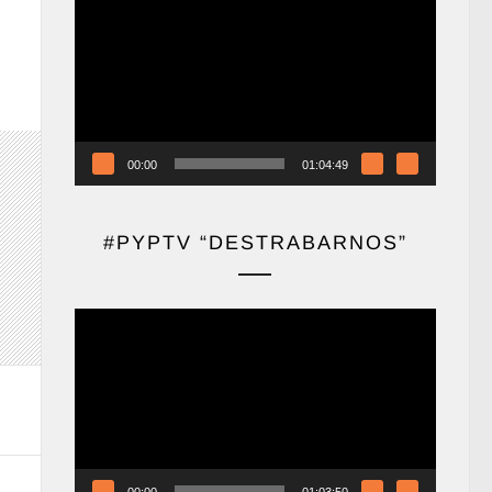
de
vídeo
00:00
01:04:49
#PYPTV “DESTRABARNOS”
Reproductor
de
vídeo
00:00
01:03:50