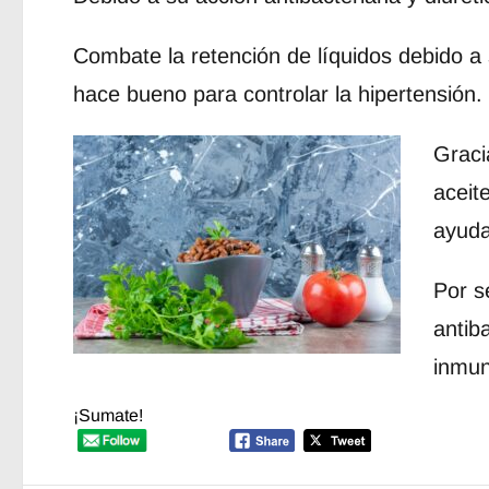
Combate la retención de líquidos debido a 
hace bueno para controlar la hipertensión.
Gracia
aceit
ayuda
Por s
antib
inmun
¡Sumate!