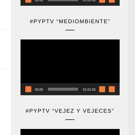
#PYPTV “MEDIOMBIENTE”
Reproductor
de
vídeo
00:00
01:01:50
#PYPTV “VEJEZ Y VEJECES”
Reproductor