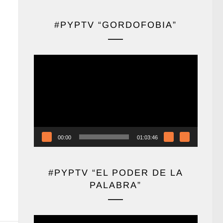
#PYPTV “GORDOFOBIA”
Reproductor
de
vídeo
00:00
01:03:46
#PYPTV “EL PODER DE LA
PALABRA”
Reproductor