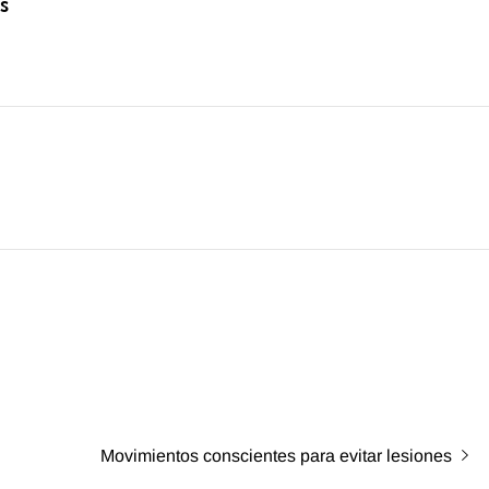
s
Entrada
Movimientos conscientes para evitar lesiones
siguiente: