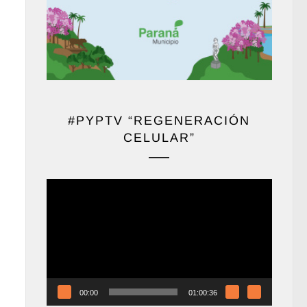
#PYPTV “REGENERACIÓN
CELULAR”
Reproductor
de
vídeo
00:00
01:00:36