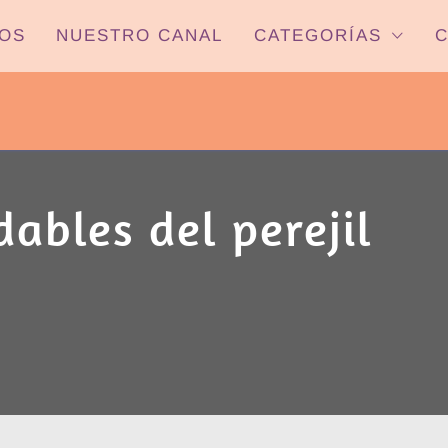
OS
NUESTRO CANAL
CATEGORÍAS
C
PYP NEWS
 22HS CANAL ONCE PARANÁ YOUTUBE/
dables del perejil